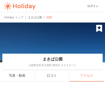
ログイン
Holiday トップ
まきば公園
地図
まきば公園
山梨県北杜市大泉町 西井出 ８２４０ー１
写真・動画
口コミ
アクセス