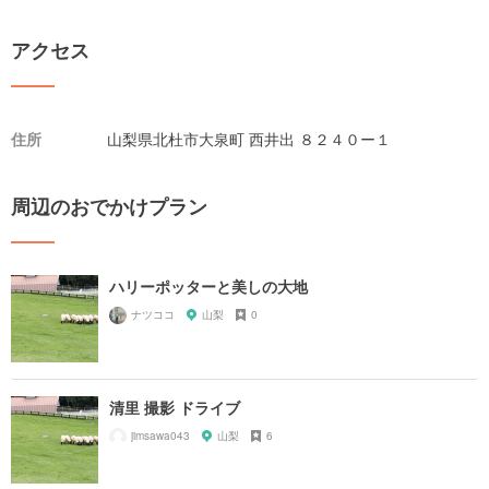
アクセス
住所
山梨県北杜市大泉町 西井出 ８２４０ー１
周辺のおでかけプラン
ハリーポッターと美しの大地
ナツココ
山梨
0
清里 撮影 ドライブ
jimsawa043
山梨
6