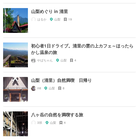
山梨めぐり in 清里
はるか
山梨
19
初心者1日ドライブ。清里の雲の上カフェ～ほったら
かし温泉の旅
やばちゃん
山梨
4
山梨（清里）自然満喫 日帰り
mii
山梨
8
八ヶ岳の自然を満喫する旅
3班
山梨
4