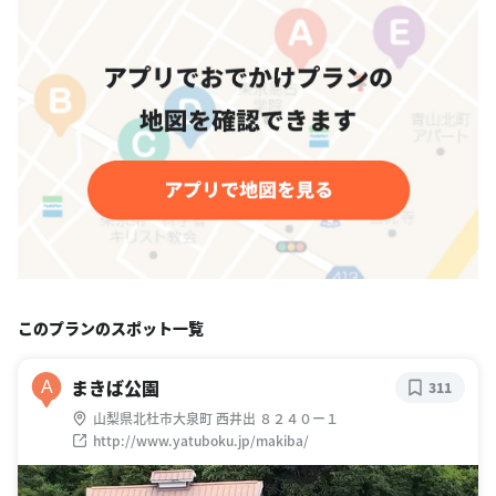
このプランのスポット一覧
まきば公園
A
311
山梨県北杜市大泉町 西井出 ８２４０ー１
http://www.yatuboku.jp/makiba/