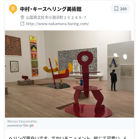
中村・キースヘリング美術館
B
260
山梨県北杜市小淵沢町１０２４９-７
http://www.nakamura-haring.com/
Marcos Vasconcelos
G
oogle Places
ヘリング面白いです。でかいモニュメント。総じて可愛い。ん