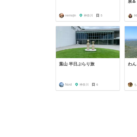
泉♨️
nemojin
神奈川
5
9
葉山 半日ぶらり旅
わん
Nord
神奈川
6
も