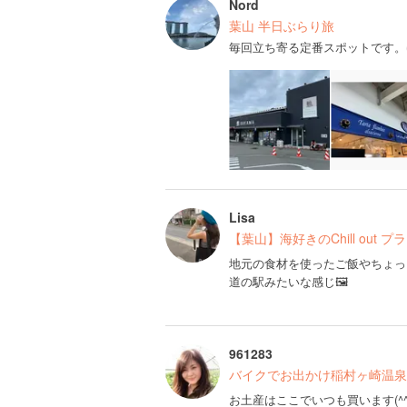
Nord
葉山 半日ぶらり旅
毎回立ち寄る定番スポットです。
Lisa
【葉山】海好きのChill out プラ
地元の食材を使ったご飯やちょっ
道の駅みたいな感じ🖼
961283
バイクでお出かけ稲村ヶ崎温泉♨
お土産はここでいつも買います(^^