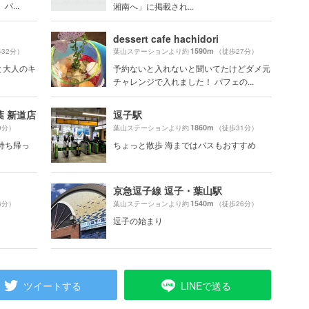
...
湘南へ」に掲載され...
dessert cafe hachidori
1590m
32分）
葉山ステーションより約
（徒歩27分）
と大人のキ
予約ないと入れないと聞いてたけどダメ元
チャレンジで入れました！ パフェの...
 新道店
逗子駅
1860m
9分）
葉山ステーションより約
（徒歩31分）
持ち帰っ
ちょっと散歩 海まではバスもおすすめ
京急逗子線 逗子・葉山駅
1540m
6分）
葉山ステーションより約
（徒歩26分）
逗子の始まり
ツイートする
LINEで送る