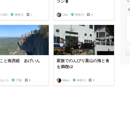
ラン🪴
る
61283
神奈川
1
Lisa
神奈川
4
こと南房総 あげいん
家族でのんびり葉山の海と食
を満喫♯2
もたろ
千葉
9
Mayu
神奈川
9