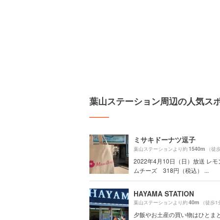
葉山ステーション周辺の人気ス
ミサキドーナツ逗子
1540m
葉山ステーションより約
（徒歩
2022年4月10日（日）放送 レ
ムチーズ 318円（税込） ...
HAYAMA STATION
40m
葉山ステーションより約
（徒歩1
夕飯やお土産の買い物はひとま