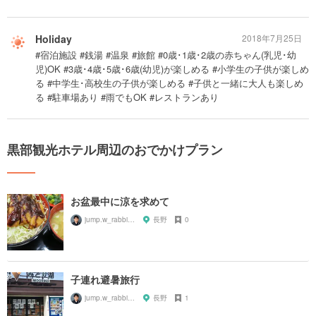
Holiday
2018年7月25日
#宿泊施設 #銭湯 #温泉 #旅館 #0歳･1歳･2歳の赤ちゃん(乳児･幼
児)OK #3歳･4歳･5歳･6歳(幼児)が楽しめる #小学生の子供が楽しめ
る #中学生･高校生の子供が楽しめる #子供と一緒に大人も楽しめ
る #駐車場あり #雨でもOK #レストランあり
黒部観光ホテル周辺のおでかけプラン
お盆最中に涼を求めて
jump.w_rabbitkun
長野
0
子連れ避暑旅行
jump.w_rabbitkun
長野
1