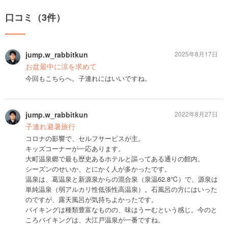
口コミ（3件）
jump.w_rabbitkun
2025年8月17日
お盆最中に涼を求めて
今回もこちらへ。子連れにはいいですね。
jump.w_rabbitkun
2022年8月27日
子連れ避暑旅行
コロナの影響で、セルフサービスが主。
キッズコーナーが一応あります。
大町温泉郷で最も歴史あるホテルと謳ってある通りの館内。
シーズンのせいか、とにかく人が多かったです。
温泉は、葛温泉と新源泉からの混合泉（泉温62.8℃）で、源泉は
単純温泉（弱アルカリ性低張性高温泉）。石風呂の方にはいった
のですが、露天風呂が気持ちよかったです。
バイキングは種類豊富なものの、味はうーむという感じ。今のと
ころバイキングは、大江戸温泉が一番ですね。