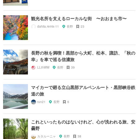
観光名所を支えるローカルな街 〜おおまち市〜
dahlia.remix-11
長野
23
長野の秋を満喫！黒部から大町、松本、諏訪、「秋の
幸」を車で巡る信濃旅
LLthWW
長野
39
マイカーで廻る立山黒部アルペンルート・黒部峡谷鉄
道の旅
run21
長野
6
これといったものはないけれど、心が洗われる旅、安
曇野
カタルーニャ
長野
38