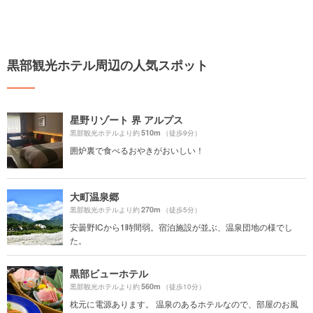
黒部観光ホテル周辺の人気スポット
星野リゾート 界 アルプス
510m
黒部観光ホテルより約
（徒歩9分）
囲炉裏で食べるおやきがおいしい！
大町温泉郷
270m
黒部観光ホテルより約
（徒歩5分）
安曇野ICから1時間弱。宿泊施設が並ぶ、温泉団地の様でし
た。
黒部ビューホテル
560m
黒部観光ホテルより約
（徒歩10分）
枕元に電源あります。 温泉のあるホテルなので、部屋のお風