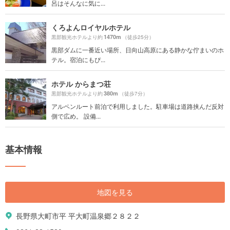
呂はそんなに気に...
くろよんロイヤルホテル
1470m
黒部観光ホテルより約
（徒歩25分）
黒部ダムに一番近い場所、日向山高原にある静かな佇まいのホ
テル。宿泊にもぴ...
ホテル からまつ荘
380m
黒部観光ホテルより約
（徒歩7分）
アルペンルート前泊で利用しました。駐車場は道路挟んだ反対
側で広め。 設備...
基本情報
地図を見る
長野県大町市平 平大町温泉郷２８２２