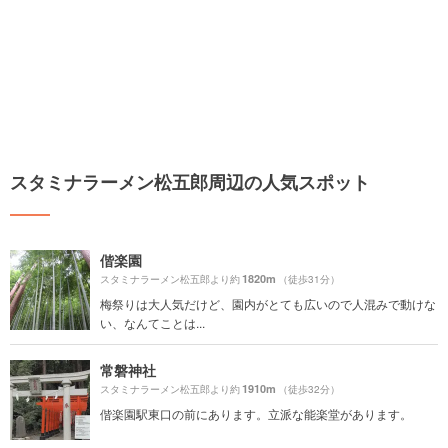
スタミナラーメン松五郎周辺の人気スポット
偕楽園
1820m
スタミナラーメン松五郎より約
（徒歩31分）
梅祭りは大人気だけど、園内がとても広いので人混みで動けな
い、なんてことは...
常磐神社
1910m
スタミナラーメン松五郎より約
（徒歩32分）
偕楽園駅東口の前にあります。立派な能楽堂があります。