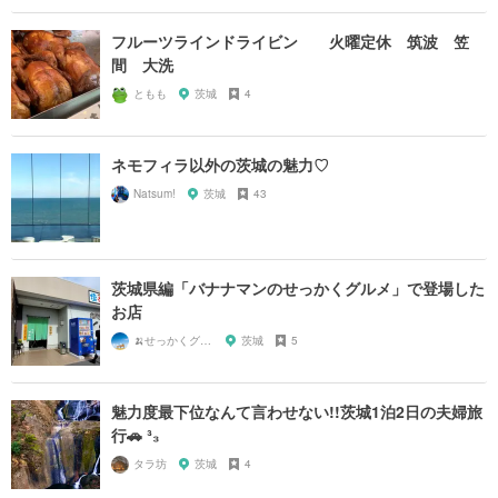
フルーツラインドライビン 火曜定休 筑波 笠
間 大洗
ともも
茨城
4
ネモフィラ以外の茨城の魅力♡
Natsum!
茨城
43
茨城県編「バナナマンのせっかくグルメ」で登場した
お店
🍌せっかくグルメまにあ🍌
茨城
5
魅力度最下位なんて言わせない!!茨城1泊2日の夫婦旅
行🚗 ³₃
タラ坊
茨城
4