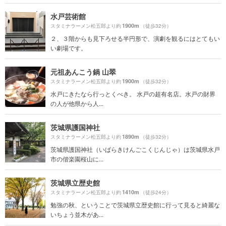
水戸芸術館
1900m
スタミナラーメン松五郎より約
（徒歩32分）
２、３階からも見下ろせる半円形で、演劇を観るにはとてもい
い劇場です。
元祖あんこう鍋 山翠
1900m
スタミナラーメン松五郎より約
（徒歩32分）
水戸にきたなら行っとくべき。 水戸の超有名店。水戸の財界
の人が他県から人...
茨城県護国神社
1890m
スタミナラーメン松五郎より約
（徒歩32分）
茨城県護国神社（いばらきけんごこくじんじゃ）は茨城県水戸
市の偕楽園桜山に...
茨城県立歴史館
1410m
スタミナラーメン松五郎より約
（徒歩24分）
勉強の秋、ということで茨城県立歴史館に行って見ると綺麗な
いちょう並木があ...