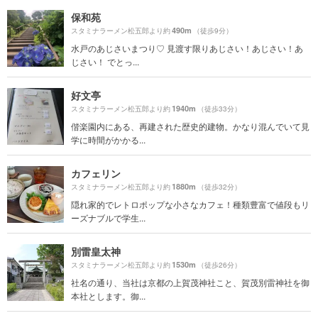
保和苑
490m
スタミナラーメン松五郎より約
（徒歩9分）
水戸のあじさいまつり♡ 見渡す限りあじさい！あじさい！あ
じさい！ でとっ...
好文亭
1940m
スタミナラーメン松五郎より約
（徒歩33分）
偕楽園内にある、再建された歴史的建物。かなり混んでいて見
学に時間がかかる...
カフェリン
1880m
スタミナラーメン松五郎より約
（徒歩32分）
隠れ家的でレトロポップな小さなカフェ！種類豊富で値段もリ
ーズナブルで学生...
別雷皇太神
1530m
スタミナラーメン松五郎より約
（徒歩26分）
社名の通り、当社は京都の上賀茂神社こと、賀茂別雷神社を御
本社とします。御...