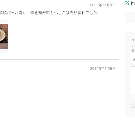
h
2022年11月3日
。18時頃だった為か、焼き鯖寿司とへしこは売り切れでした。
ス
い
る
2019年7月29日