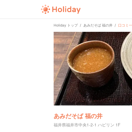
Holiday トップ
あみだそば 福の井
口コミ
あみだそば 福の井
福井県福井市中央1-2-1 ハピリン 1F