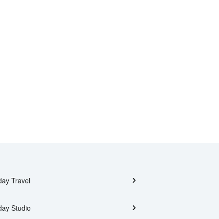
day Travel
day Studio