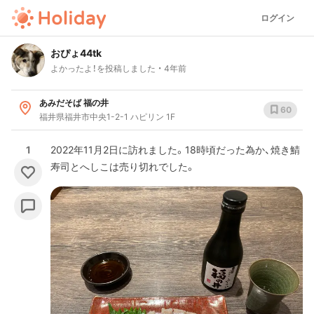
ログイン
おぴょ44tk
よかったよ！を投稿しました
4年前
あみだそば 福の井
60
福井県福井市中央1-2-1 ハピリン 1F
1
2022年11月2日に訪れました。18時頃だった為か、焼き鯖
寿司とへしこは売り切れでした。