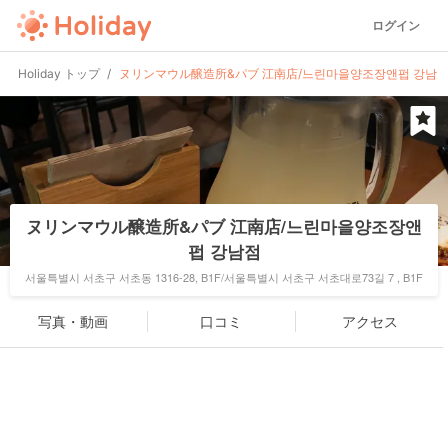
ログイン
Holiday トップ
ヌリンマウル醸造所&パブ 江南店/느린마을양조장앤펍 강남
ヌリンマウル醸造所&パブ 江南店/느린마을양조장앤
펍 강남점
서울특별시 서초구 서초동 1316-28, B1F/서울특별시 서초구 서초대로73길 7 , B1F
写真・動画
口コミ
アクセス