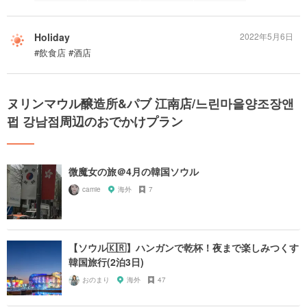
Holiday
2022年5月6日
#飲食店 #酒店
ヌリンマウル醸造所&パブ 江南店/느린마을양조장앤
펍 강남점周辺のおでかけプラン
微魔女の旅＠4月の韓国ソウル
camie
海外
7
【ソウル🇰🇷】ハンガンで乾杯！夜まで楽しみつくす
韓国旅行(2泊3日)
おのまり
海外
47