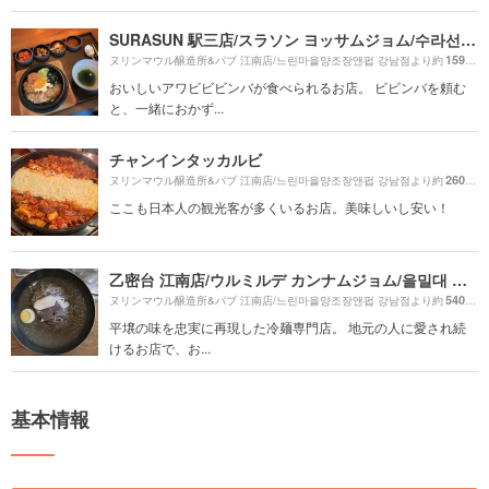
SURASUN 駅三店/スラソン ヨッサムジョム/수라선 역삼점
1590m
ヌリンマウル醸造所&パブ 江南店/느린마을양조장앤펍 강남점より約
おいしいアワビビビンバが食べられるお店。 ビビンバを頼む
と、一緒におかず...
チャンインタッカルビ
260m
ヌリンマウル醸造所&パブ 江南店/느린마을양조장앤펍 강남점より約
（
ここも日本人の観光客が多くいるお店。美味しいし安い！
乙密台 江南店/ウルミルデ カンナムジョム/을밀대 강남점
540m
ヌリンマウル醸造所&パブ 江南店/느린마을양조장앤펍 강남점より約
（
平壌の味を忠実に再現した冷麺専門店。 地元の人に愛され続
けるお店で、お...
基本情報