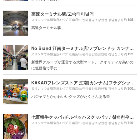
高速ターミナル駅/고속터미널역
1950m
ヌリンマウル醸造所&パブ 江南店/느린마을양조장앤펍 강남점より約
高速ターミナル駅。
No Brand 江南ターミナル店/ノブレンドゥ カンナムトミノルジョム/노브랜드 강남터미널점
1920m
ヌリンマウル醸造所&パブ 江南店/느린마을양조장앤펍 강남점より約
新世界グループが運営する大型マート。 クオリティが高いの
に低価格で手に...
KAKAOフレンズストア 江南(カンナム)フラグシップストア/카카오프렌즈스토어 강남플래그십스토어
300m
ヌリンマウル醸造所&パブ 江南店/느린마을양조장앤펍 강남점より約
（
パジャマとかかわいいグッズがたくさんある🫶
七百韓牛クッパ /チルベッハヌクッパッ / 칠백한우국밥
720m
ヌリンマウル醸造所&パブ 江南店/느린마을양조장앤펍 강남점より約
（