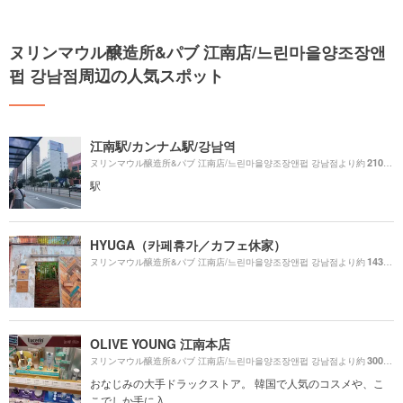
ヌリンマウル醸造所&パブ 江南店/느린마을양조장앤
펍 강남점周辺の人気スポット
江南駅/カンナム駅/강남역
210m
ヌリンマウル醸造所&パブ 江南店/느린마을양조장앤펍 강남점より約
（
駅
HYUGA（카페휴가／カフェ休家）
1430m
ヌリンマウル醸造所&パブ 江南店/느린마을양조장앤펍 강남점より約
OLIVE YOUNG 江南本店
300m
ヌリンマウル醸造所&パブ 江南店/느린마을양조장앤펍 강남점より約
（
おなじみの大手ドラックストア。 韓国で人気のコスメや、こ
こでしか手に入...