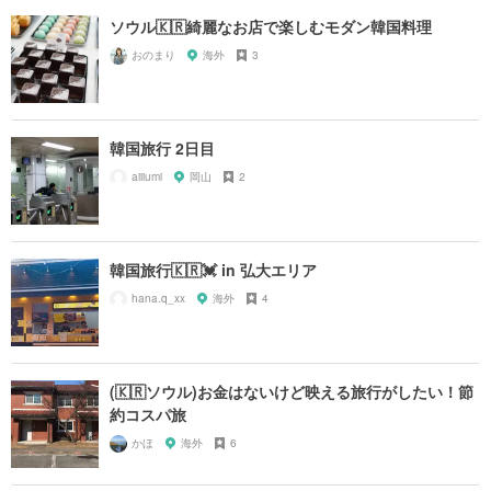
ソウル🇰🇷綺麗なお店で楽しむモダン韓国料理
おのまり
海外
3
韓国旅行 2日目
aiiiumi
岡山
2
韓国旅行🇰🇷💓 in 弘大エリア
hana.q_xx
海外
4
(🇰🇷ソウル)お金はないけど映える旅行がしたい！節
約コスパ旅
かほ
海外
6