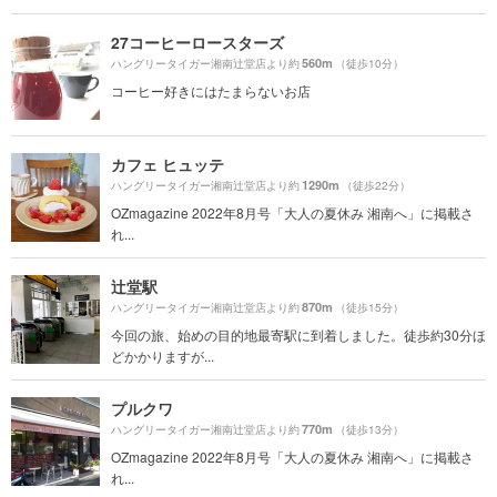
27コーヒーロースターズ
560m
ハングリータイガー湘南辻堂店より約
（徒歩10分）
コーヒー好きにはたまらないお店
カフェ ヒュッテ
1290m
ハングリータイガー湘南辻堂店より約
（徒歩22分）
OZmagazine 2022年8月号「大人の夏休み 湘南へ」に掲載さ
れ...
辻堂駅
870m
ハングリータイガー湘南辻堂店より約
（徒歩15分）
今回の旅、始めの目的地最寄駅に到着しました。徒歩約30分ほ
どかかりますが...
プルクワ
770m
ハングリータイガー湘南辻堂店より約
（徒歩13分）
OZmagazine 2022年8月号「大人の夏休み 湘南へ」に掲載さ
れ...