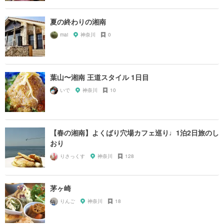
夏の終わりの湘南
mai
神奈川
0
葉山〜湘南 王道スタイル 1日目
いで
神奈川
10
【春の湘南】よくばり穴場カフェ巡り♩1泊2日旅のし
おり
りさっくす
神奈川
128
茅ヶ崎
りんご
神奈川
18