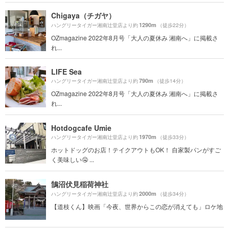
Chigaya（チガヤ）
1290m
ハングリータイガー湘南辻堂店より約
（徒歩22分）
OZmagazine 2022年8月号「大人の夏休み 湘南へ」に掲載さ
れ...
LIFE Sea
790m
ハングリータイガー湘南辻堂店より約
（徒歩14分）
OZmagazine 2022年8月号「大人の夏休み 湘南へ」に掲載さ
れ...
Hotdogcafe Umie
1970m
ハングリータイガー湘南辻堂店より約
（徒歩33分）
ホットドッグのお店！テイクアウトもOK！ 自家製パンがすご
く美味しい🤤 ...
鵠沼伏見稲荷神社
2000m
ハングリータイガー湘南辻堂店より約
（徒歩34分）
【道枝くん】映画「今夜、世界からこの恋が消えても」ロケ地