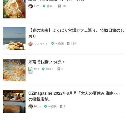
いで
神奈川
10
【春の湘南】よくばり穴場カフェ巡り♩1泊2日旅のし
おり
りさっくす
神奈川
128
湘南でお腹いっぱい
miki
神奈川
9
OZmagazine 2022年8月号「大人の夏休み 湘南へ」
の掲載店舗...
Ikkun
神奈川
7