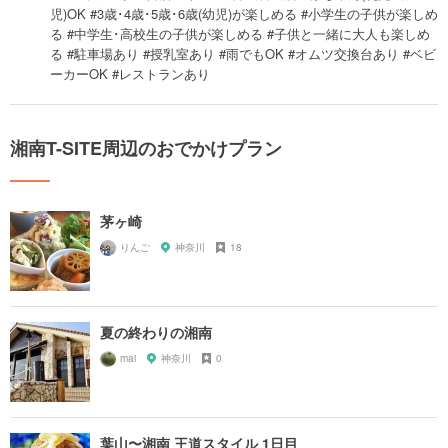
児)OK #3歳･4歳･5歳･6歳(幼児)が楽しめる #小学生の子供が楽しめ
る #中学生･高校生の子供が楽しめる #子供と一緒に大人も楽しめ
る #駐車場あり #授乳室あり #雨でもOK #オムツ交換台あり #ベビ
ーカーOK #レストランあり
湘南T-SITE周辺のおでかけプラン
茅ヶ崎
りんご
神奈川
18
夏の終わりの湘南
mai
神奈川
0
葉山〜湘南 王道スタイル 1日目