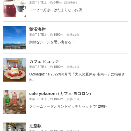
540m
湘南T-SITEより約
（徒歩9分）
コーヒー好きにはたまらないお店
鵠沼海岸
1890m
湘南T-SITEより約
（徒歩32分）
胸熱なシーンを思い出せる！
カフェ ヒュッテ
1500m
湘南T-SITEより約
（徒歩25分）
OZmagazine 2022年8月号「大人の夏休み 湘南へ」に掲載さ
れ...
cafe yokoron: (カフェ ヨコロン)
1940m
湘南T-SITEより約
（徒歩33分）
クリームソーダとサンドイッチとセットで1200円
辻堂駅
1310m