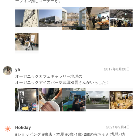
ーフィン推しコーナーが。
yh
2017年8月20日
オーガニックカフェギャラリー地球の
オーガニックアイスバー🍨武田双雲さんがいらした！
Holiday
2021年9月4日
#ショッピング #書店・本屋 #0歳･1歳･2歳の赤ちゃん(乳児･幼