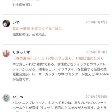
お土産物探し
いで
2016年8月12日
葉山〜湘南 王道スタイル 1日目
職業病発症、公私混合。
りさっくす
2015年3月23日
【春の湘南】よくばり穴場カフェ巡り♩1泊2日旅のしおり
本はおしゃれな"雑貨"である。個性豊かなショップとのコラボレー
ションが広がる、湘南らしいライフスタイルを提案する話題の文
化複合施設♩レーザーカッターや3Dプリンターが使えるfab space
が話題です。
seijiro
2018年2月24日
パンとエスプレッソと、も入ってるのね。周りのパナのスマート
ホームたちが異様でしたが。代官山とはそれが大分違う。あとサ