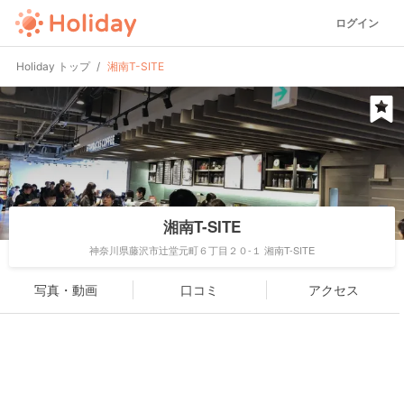
ログイン
Holiday トップ
湘南T-SITE
湘南T-SITE
神奈川県藤沢市辻堂元町６丁目２０-１ 湘南T-SITE
写真・動画
口コミ
アクセス