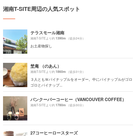
湘南T-SITE周辺の人気スポット
テラスモール湘南
1390m
湘南T-SITEより約
（徒歩24分）
お土産物探し
埜庵 （のあん）
1860m
湘南T-SITEより約
（徒歩31分）
３人ともＷパイナップルをオーダー。中にパイナップルがゴロ
ゴロとパイナップ...
バンクーバーコーヒー（VANCOUVER COFFEE）
1780m
湘南T-SITEより約
（徒歩30分）
27コーヒーロースターズ