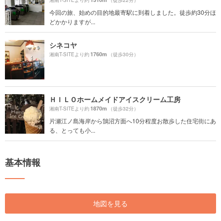
湘南T-SITEより約
（徒歩22分）
今回の旅、始めの目的地最寄駅に到着しました。徒歩約30分ほ
どかかりますが...
シネコヤ
1760m
湘南T-SITEより約
（徒歩30分）
ＨＩＬＯホームメイドアイスクリーム工房
1870m
湘南T-SITEより約
（徒歩32分）
片瀬江ノ島海岸から鵠沼方面へ10分程度お散歩した住宅街にあ
る、とっても小...
基本情報
地図を見る