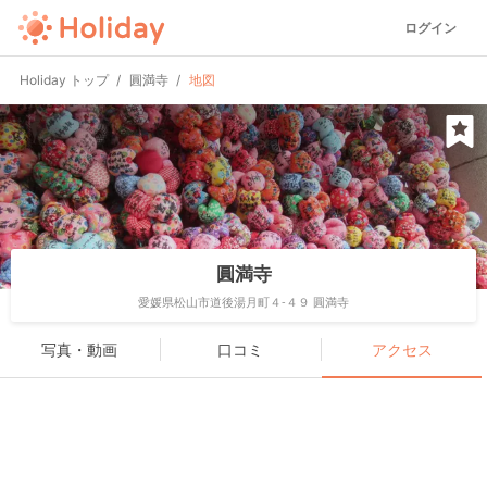
ログイン
Holiday トップ
圓満寺
地図
圓満寺
愛媛県松山市道後湯月町４-４９ 圓満寺
写真・動画
口コミ
アクセス