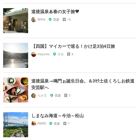
道後温泉♨︎春の女子旅🖤
M!KA
愛媛
15
【四国】マイカーで巡る！かけ足3泊4日旅
masumo
大分
9
道後温泉→鳴門ぉ誕生日会。＆3ｾｸ土佐くろしお鉄道
安芸駅へ
ちか王
愛媛
3
しまなみ海道～今治～松山
RiRiRi
愛媛
7