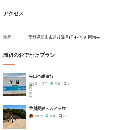
アクセス
住所
愛媛県松山市道後湯月町４-４９ 圓満寺
周辺のおでかけプラン
松山卒親旅行
田中 淳子
愛媛
3
香川愛媛へカメラ旅
MarrN
香川
21