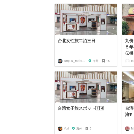
台北女性旅二泊三日
九份
５年
伝授
jump.w_rabbitkun
海外
15
ta
台湾女子旅スポット🇹🇼
台湾
湾❣️
Yuri
海外
5
M