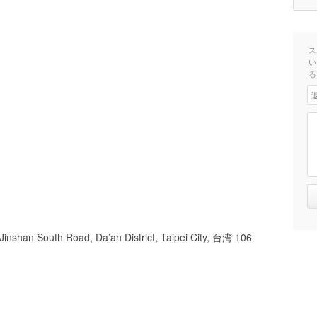
ス
い
る
 Jinshan South Road, Da’an District, Taipei City, 台湾 106