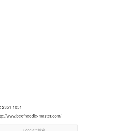
2 2351 1051
ttp://www.beefnoodle-master.com/
Googleで検索