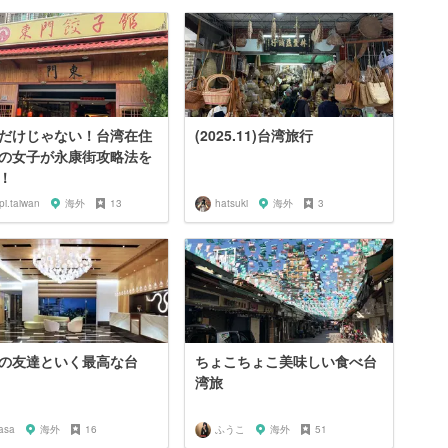
だけじゃない！台湾在住
(2025.11)台湾旅行
の女子が永康街攻略法を
！
pi.taiwan
海外
13
hatsuki
海外
3
の友達といく最高な台
ちょこちょこ美味しい食べ台
湾旅
asa
海外
16
ふうこ
海外
51