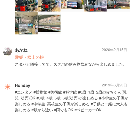
あかね
2020年2月15日
愛媛・松山の旅
スタバと隣接してて、スタバの飲み物飲みながら楽しめました。
Holiday
2019年6月23日
#エンタメ #博物館 #美術館 #科学館 #0歳･1歳･2歳の赤ちゃん(乳
児･幼児)OK #3歳･4歳･5歳･6歳(幼児)が楽しめる #小学生の子供が
楽しめる #中学生･高校生の子供が楽しめる #子供と一緒に大人も
楽しめる #駅から近い #雨でもOK #ベビーカーOK