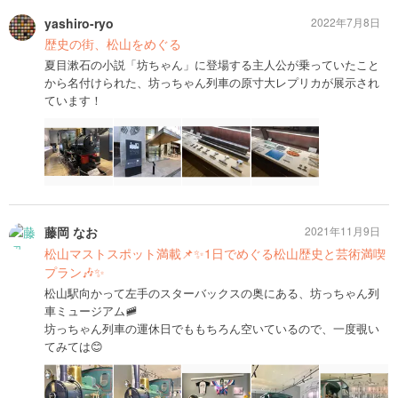
yashiro-ryo
2022年7月8日
歴史の街、松山をめぐる
夏目漱石の小説「坊ちゃん」に登場する主人公が乗っていたこと
から名付けられた、坊っちゃん列車の原寸大レプリカが展示され
ています！
藤岡 なお
2021年11月9日
松山マストスポット満載📌✨1日でめぐる松山歴史と芸術満喫
プラン🎶✨
松山駅向かって左手のスターバックスの奥にある、坊っちゃん列
車ミュージアム🚞
坊っちゃん列車の運休日でももちろん空いているので、一度覗い
てみては😊