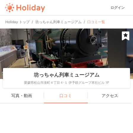
ログイン
Holiday トップ
坊っちゃん列車ミュージアム
口コミ一覧
坊っちゃん列車ミュージアム
愛媛県松山市湊町４丁目４-１ 伊予鉄グループ本社ビル 1F
写真・動画
口コミ
アクセス