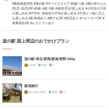
#農産物直売所 #道の駅 #サービスエリア #0歳･1歳･2歳の赤ちゃん
(乳児･幼児)OK #3歳･4歳･5歳･6歳(幼児)が楽しめる #小学生の子供
が楽しめる #中学生･高校生の子供が楽しめる #子供と一緒に大人
も楽しめる #駐車場あり #雨でもOK #売店あり #ベビーカーOK #
食事持込OK #レストランあり
道の駅 国上周辺のおでかけプラン
道の駅-埼玉/群馬/新潟/長野-3day
morim
新潟
1
新潟旅行
食べ歩き大好き
新潟
2