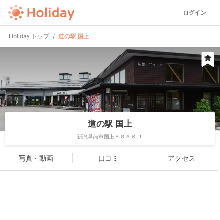
ログイン
Holiday トップ
道の駅 国上
道の駅 国上
新潟県燕市国上５８６６-１
写真・動画
口コミ
アクセス