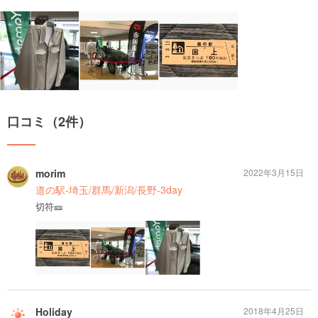
口コミ（2件）
morim
2022年3月15日
道の駅-埼玉/群馬/新潟/長野-3day
切符🎫
Holiday
2018年4月25日