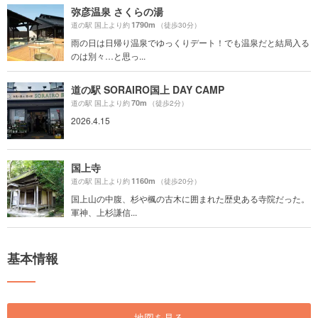
弥彦温泉 さくらの湯
1790m
道の駅 国上より約
（徒歩30分）
雨の日は日帰り温泉でゆっくりデート！でも温泉だと結局入る
のは別々…と思っ...
道の駅 SORAIRO国上 DAY CAMP
70m
道の駅 国上より約
（徒歩2分）
2026.4.15
国上寺
1160m
道の駅 国上より約
（徒歩20分）
国上山の中腹、杉や楓の古木に囲まれた歴史ある寺院だった。
軍神、上杉謙信...
基本情報
地図を見る