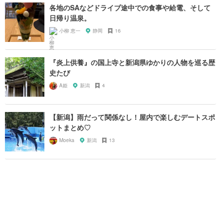
各地のSAなどドライブ途中での食事や給電、そして
日帰り温泉。
小柳 恵一
静岡
16
『炎上供養』の国上寺と新潟県ゆかりの人物を巡る歴
史たび
A姫
新潟
4
【新潟】雨だって関係なし！屋内で楽しむデートスポ
ットまとめ♡
Moeka
新潟
13