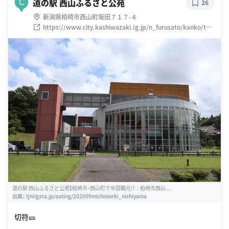
道の駅 西山ふるさと公苑
C
26
新潟県柏崎市西山町坂田７１７-４
https://www.city.kashiwazaki.lg.jp/n_furusato/kanko/to
maru/miti/nishiyama/1502241023.html
道の駅 西山ふるさと公苑】柏崎市・西山町で中国観光!?｜柏崎市西山 ...
出典：
tjniigata.jp/outing/202009michinoeki_nishiyama
切符🎫