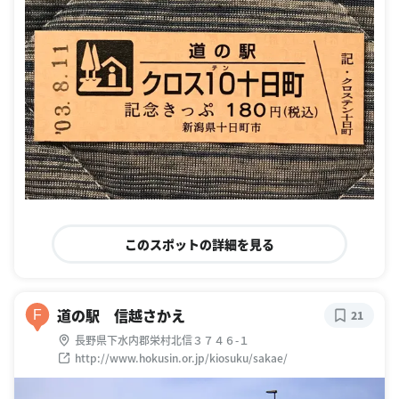
このスポットの詳細を見る
道の駅 信越さかえ
F
21
長野県下水内郡栄村北信３７４６-１
http://www.hokusin.or.jp/kiosuku/sakae/