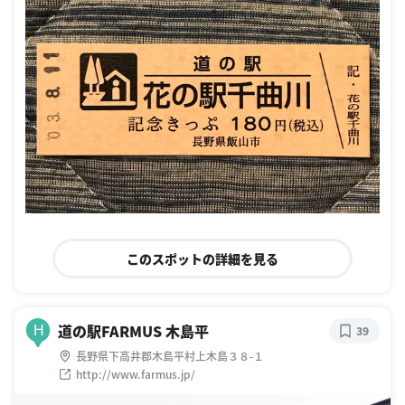
このスポットの詳細を見る
道の駅FARMUS 木島平
H
39
長野県下高井郡木島平村上木島３８-１
http://www.farmus.jp/