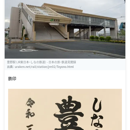
豊野駅（JR東日本・しなの鉄道） - 日本の旅・鉄道見聞録
出典：
uraken.net/rail/station/jre02/Toyono.html
鉄印