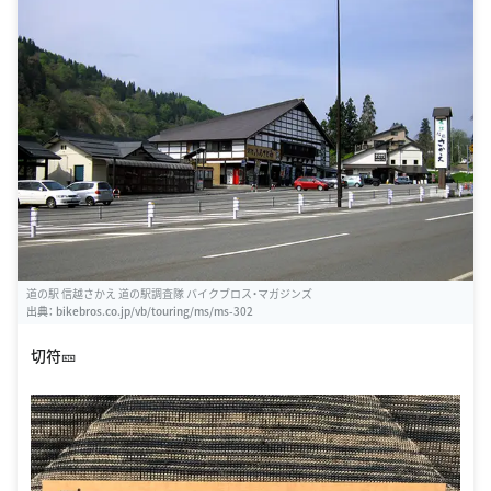
道の駅 信越さかえ 道の駅調査隊 バイクブロス・マガジンズ
出典：
bikebros.co.jp/vb/touring/ms/ms-302
切符🎫