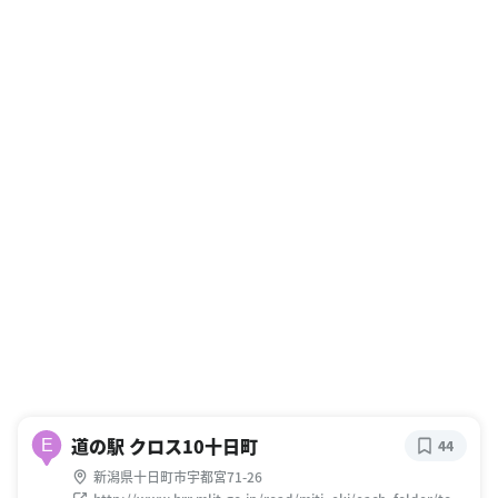
道の駅 クロス10十日町
E
44
新潟県十日町市宇都宮71-26