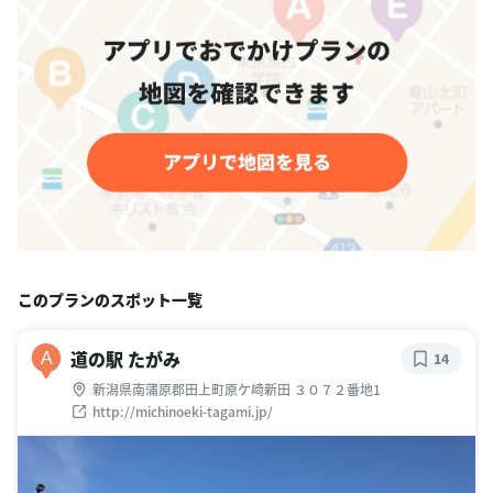
このプランのスポット一覧
道の駅 たがみ
A
14
新潟県南蒲原郡田上町原ケ崎新田 ３０７２番地1
http://michinoeki-tagami.jp/