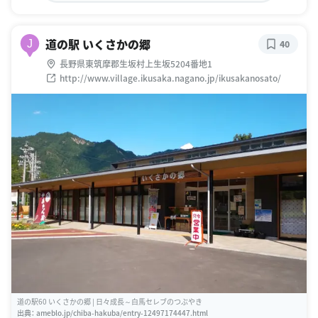
道の駅 いくさかの郷
J
40
長野県東筑摩郡生坂村上生坂5204番地1
http://www.village.ikusaka.nagano.jp/ikusakanosato/
道の駅60 いくさかの郷 | 日々成長～白馬セレブのつぶやき
出典：
ameblo.jp/chiba-hakuba/entry-12497174447.html