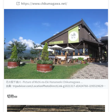
https://www.chikumagawa.net/
花の駅千曲川 - Picture of Michi-no-Eki Hananoeki Chikumagawa ...
出典：
tripadvisor.com/LocationPhotoDirectLink-g1021317-d1424760-i195519629-
Michi_no_Eki_Hananoeki_Chikumagawa-Iiyama_Nagano_Prefecture_Koshinetsu_.
html
切符🎫