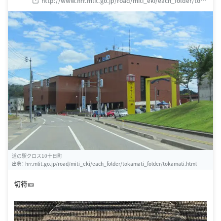
http://www.hrr.mlit.go.jp/road/miti_eki/each_folder/toka
mati_folder/tokamati.html
道の駅クロス10十日町
出典：
hrr.mlit.go.jp/road/miti_eki/each_folder/tokamati_folder/tokamati.html
切符🎫