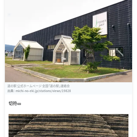
道の駅 公式ホームページ 全国「道の駅」連絡会
出典：
michi-no-eki.jp/stations/views/19828
切符🎫