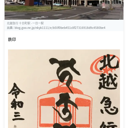
北越急行 十日町駅 - 一日一駅
出典：
blog.goo.ne.jp/nkyk1111/e/b50f0beb451c8f27316918d9c4580be4
鉄印