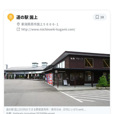
道の駅 国上
B
18
新潟県燕市国上５８６６-１
http://www.michinoeki-kugami.com/
道の駅 国上】行列のできる野菜直売所｜燕市分水 - 日刊にいがたweb ...
出典：
tjniigata.jp/outing/202009kugami