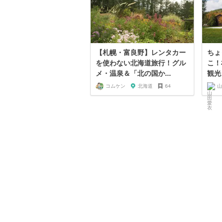
【札幌・富良野】レンタカー
ちょ
を使わない北海道旅行！グル
こ！
メ・温泉＆「北の国か...
観光
コムケン
北海道
64
山