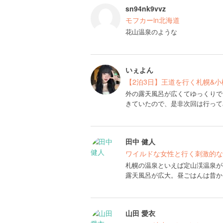
sn94nk9vvz
モフカーin北海道
花山温泉のような
いぇよん
【2泊3日】王道を行く札幌&
外の露天風呂が広くてゆっくりで
きていたので、是非次回は行ってみ
田中 健人
ワイルドな女性と行く刺激的な
札幌の温泉といえば定山渓温泉が
露天風呂が広大。昼ごはんは昔か
山田 愛衣