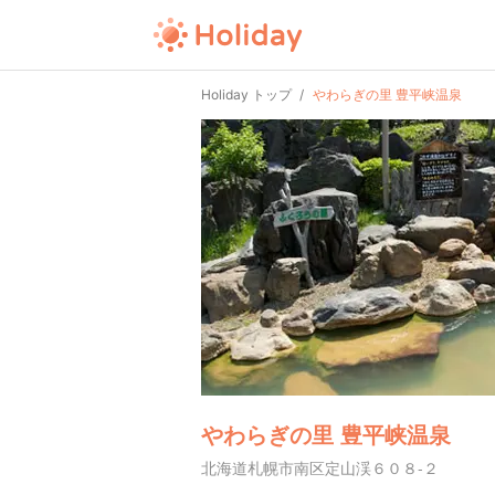
Holiday トップ
やわらぎの里 豊平峡温泉
やわらぎの里 豊平峡温泉
北海道札幌市南区定山渓６０８-２