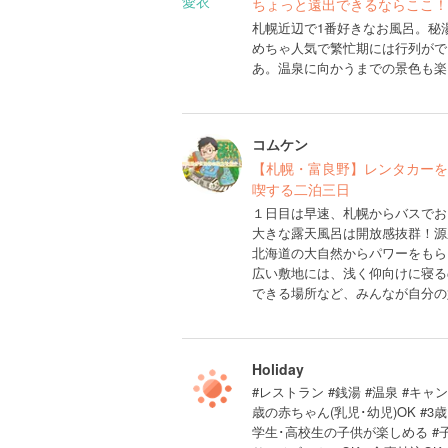
ちょっと遠出できるならここ！
札幌近辺で1番好きなお風呂。秘
めちゃ人気で繁忙期には行列がで
あ。温泉に向かうまでの景色も楽
コムケン
【札幌・富良野】レンタカーを
喫する二泊三日
１日目は早速、札幌からバスでお
大きな露天風呂は開放感抜群！源
北海道の大自然からパワーをもら
広い敷地には、浅く仰向けに寝る
できる場所など、みんなが自分の
Holiday
#レストラン #銭湯 #温泉 #キャ
歳の赤ちゃん(乳児･幼児)OK #3
学生･高校生の子供が楽しめる #子