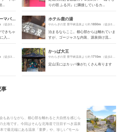
..
りの宿 ふる川』に隣接しているカ...
定山渓ファーム-フルーツテーマパーク-
ホテル鹿の湯
m
1850m
（徒歩31分）
やわらぎの里 豊平峡温泉より約
（徒歩31分）
ができちゃ
泊まるならここ。都心部からは離れていま
入...
すが、ゴージャスな内装、源泉掛け流...
かっぱ大王
m
1710m
（徒歩33分）
やわらぎの里 豊平峡温泉より約
（徒歩29分）
定山渓にはカッパ像がたくさん有ります
記事
会もありながら、都心部を離れると大自然を感じら
の土地です。今回はそんな北海道で注目すべき温泉
日本で最北端にある温泉「童夢」や、珍しい"モール