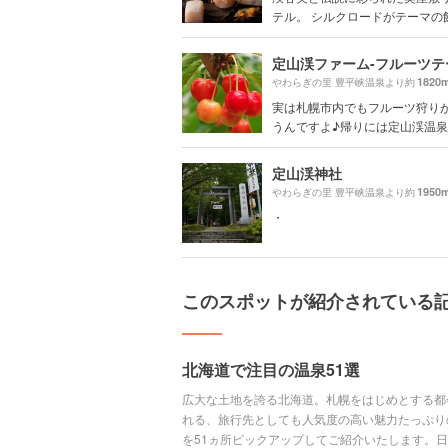
テル。 シルクロードがテーマの館.
1820
やわらぎの里 豊平峡温泉より約
実は札幌市内でもフルーツ狩り
うんですよ♪帰りには定山渓温泉に
定山渓神社
1950
やわらぎの里 豊平峡温泉より約
・
このスポットが紹介されている
北海道で注目の温泉51選
広大な土地を誇る北海道。札幌をはじめとする都
れる、旅行先としても人気度の高い魅力たっぷり
を51ヵ所ピックアップしてご紹介いたします。