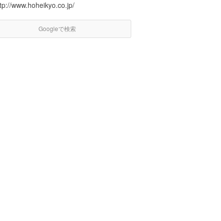
tp://www.hoheikyo.co.jp/
Googleで検索