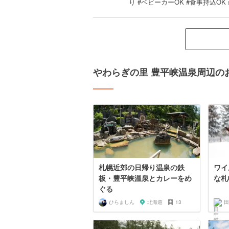
り #ベビーカーOK #食事持込OK
やわらぎの里 豊平峡温泉周辺の
札幌近郊の日帰り温泉の鉄
ワイ
板・豊平峡温泉とカレーをめ
な札
ぐる
ひらましん
北海道
13
田