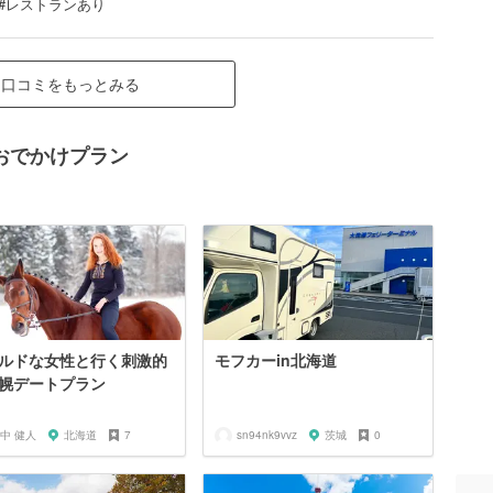
 #レストランあり
口コミをもっとみる
おでかけプラン
ルドな女性と行く刺激的
モフカーin北海道
幌デートプラン
中 健人
北海道
7
sn94nk9vvz
茨城
0