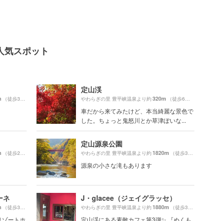
人気スポット
定山渓
m
320m
（徒歩33分）
やわらぎの里 豊平峡温泉より約
（徒歩6分）
車だから来てみたけど、本当綺麗な景色で
した。ちょっと鬼怒川とか草津ぽいな...
定山源泉公園
m
1820m
（徒歩27分）
やわらぎの里 豊平峡温泉より約
（徒歩31分）
源泉の小さな滝もあります
ーネ
J・glacee（ジェイグラッセ）
m
1880m
（徒歩30分）
やわらぎの里 豊平峡温泉より約
（徒歩32分）
リゾートホ
定山渓にある素敵カフェ第3弾✨ 『ぬくも