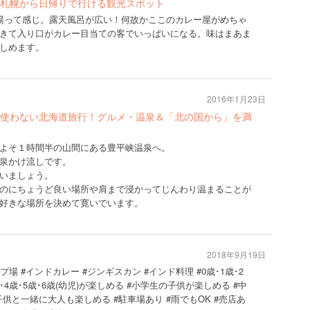
札幌から日帰りで行ける観光スポット
湯って感じ。露天風呂が広い！何故かここのカレー屋がめちゃ
きて入り口がカレー目当ての客でいっぱいになる。味はまあま
しめます。
2016年1月23日
使わない北海道旅行！グルメ・温泉＆「北の国から」を満
よそ１時間半の山間にある豊平峡温泉へ。
泉かけ流しです。
いましょう。
のにちょうど良い場所や肩まで浸かってじんわり温まることが
好きな場所を決めて寛いでいます。
2018年9月19日
ンプ場 #インドカレー #ジンギスカン #インド料理 #0歳･1歳･2
歳･4歳･5歳･6歳(幼児)が楽しめる #小学生の子供が楽しめる #中
供と一緒に大人も楽しめる #駐車場あり #雨でもOK #売店あ