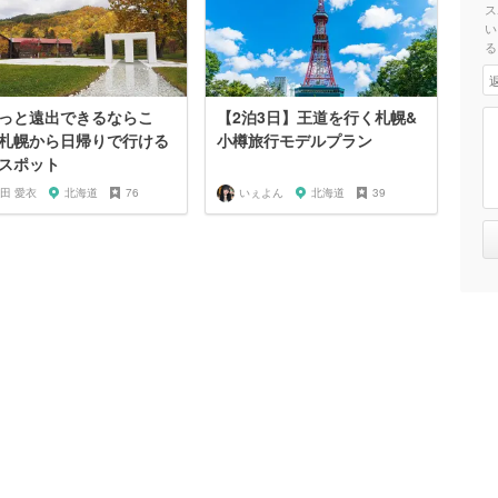
ス
い
る
っと遠出できるならこ
【2泊3日】王道を行く札幌&
札幌から日帰りで行ける
小樽旅行モデルプラン
スポット
田 愛衣
北海道
76
いぇよん
北海道
39