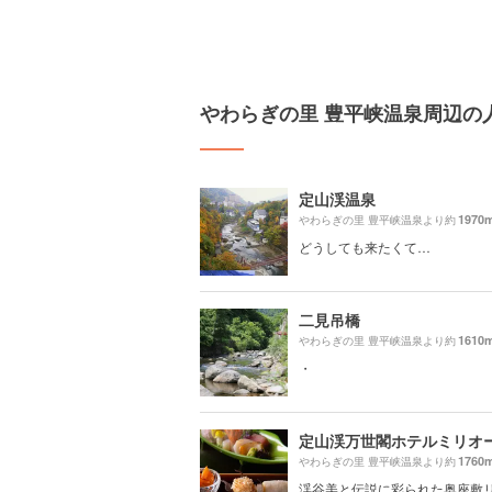
やわらぎの里 豊平峡温泉周辺の
定山渓温泉
1970
やわらぎの里 豊平峡温泉より約
どうしても来たくて…
二見吊橋
1610
やわらぎの里 豊平峡温泉より約
・
定山渓万世閣ホテルミリオ
1760
やわらぎの里 豊平峡温泉より約
渓谷美と伝説に彩られた奥座敷