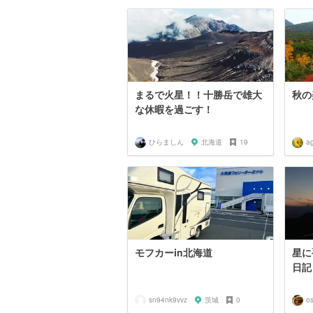
まるで火星！！十勝岳で雄大
秋の
な休暇を過ごす！
ひらましん
北海道
19
a
モフカーin北海道
星に
日記
sn94nk9vvz
茨城
0
o