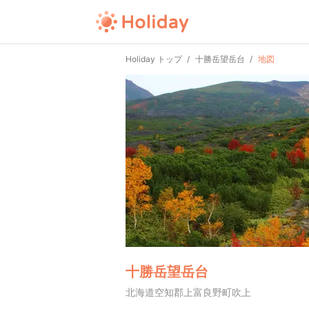
Holiday トップ
十勝岳望岳台
地図
十勝岳望岳台
北海道空知郡上富良野町吹上