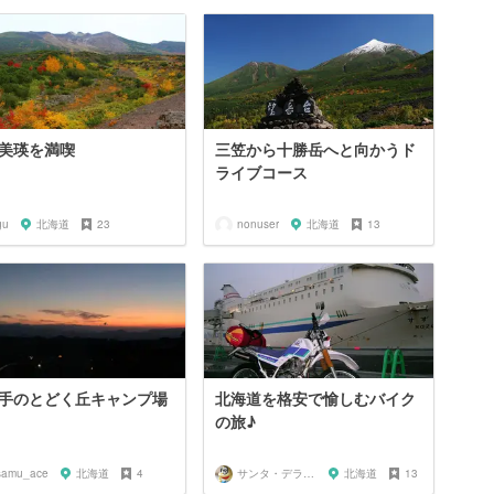
美瑛を満喫
三笠から十勝岳へと向かうド
ライブコース
gu
北海道
23
nonuser
北海道
13
手のとどく丘キャンプ場
北海道を格安で愉しむバイク
の旅♪
samu_ace
北海道
4
サンタ・デラックス
北海道
13