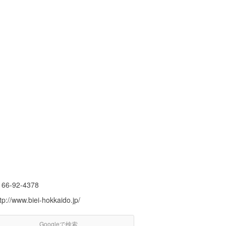
166-92-4378
tp://www.biei-hokkaido.jp/
Googleで検索