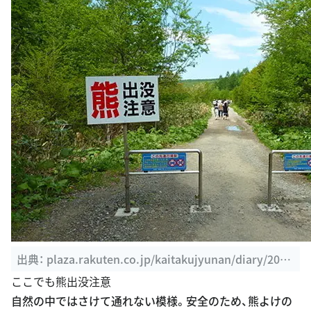
出典：
plaza.rakuten.co.jp/kaitakujyunan/diary/2010
06060000
ここでも熊出没注意
自然の中ではさけて通れない模様。安全のため、熊よけの