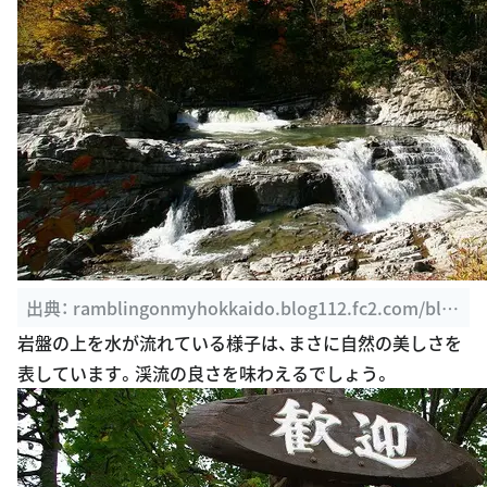
出典：
ramblingonmyhokkaido.blog112.fc2.com/blo
g-entry-107.html
岩盤の上を水が流れている様子は、まさに自然の美しさを
表しています。渓流の良さを味わえるでしょう。