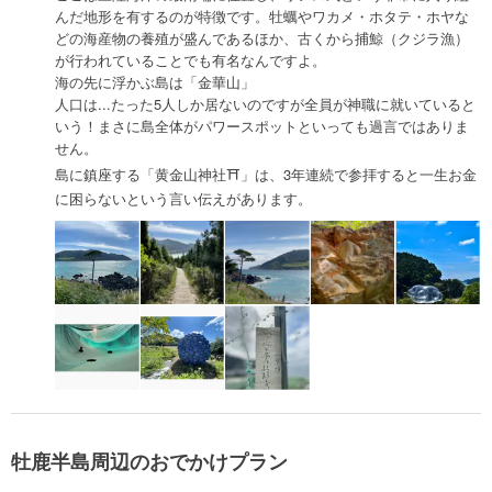
んだ地形を有するのが特徴です。牡蠣やワカメ・ホタテ・ホヤな
どの海産物の養殖が盛んであるほか、古くから捕鯨（クジラ漁）
が行われていることでも有名なんですよ。
海の先に浮かぶ島は「金華山」
人口は...たった5人しか居ないのですが全員が神職に就いていると
いう！まさに島全体がパワースポットといっても過言ではありま
せん。
島に鎮座する「黄金山神社⛩」は、3年連続で参拝すると一生お金
に困らないという言い伝えがあります。
牡鹿半島周辺のおでかけプラン