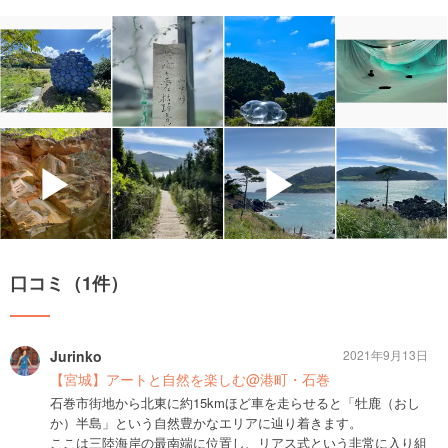
▶
▶
口コミ（1件）
Jurinko
2021年9月13日
【宮城】アートと自然を楽しむ@港町・石巻
石巻市街地から北東に約15kmほど車を走らせると「牡鹿（おし
か）半島」という自然豊かなエリアに辿り着きます。
ここは三陸海岸の最南端に位置し、リアス式という非常に入り組