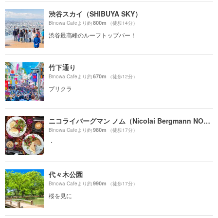
渋谷スカイ（SHIBUYA SKY）
800m
Binowa Cafeより約
（徒歩14分）
渋谷最高峰のルーフトップバー！
竹下通り
670m
Binowa Cafeより約
（徒歩12分）
プリクラ
ニコライバーグマン ノム（Nicolai Bergmann NOMU ）
980m
Binowa Cafeより約
（徒歩17分）
・
代々木公園
990m
Binowa Cafeより約
（徒歩17分）
桜を見に