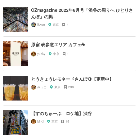
OZmagazine 2022年6月号「渋谷の周りへ ひとりさ
んぽ」の掲...
Ikkun
東京
4
原宿 表参道エリア カフェ☕️
yukky
東京
1
とうきょうレモネードさんぽ🍋【更新中】
みっこ
東京
298
【すのちゅーぶ ロケ地】渋谷
MIKI
東京
15