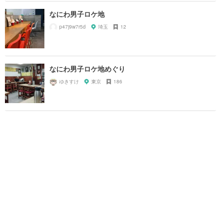
なにわ男子ロケ地
p47j9w7r5d
埼玉
12
なにわ男子ロケ地めぐり
ゆきすけ
東京
186