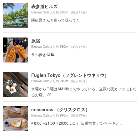
表参道ヒルズ
630m
Binowa Cafeより約
（徒歩11分）
隈研吾さんと巡って喋ってた
原宿
980m
Binowa Cafeより約
（徒歩17分）
食べ歩き😋🛍
Fuglen Tokyo（フグレントウキョウ）
910m
Binowa Cafeより約
（徒歩16分）
水曜から日曜はAM1時までやっている、立派な夜カフェにもな
るお店。 20...
crisscross （クリスクロス）
970m
Binowa Cafeより約
（徒歩17分）
◉ 8:00〜21:00（20:00 L.O.） 日曜営業 パンケーキと...