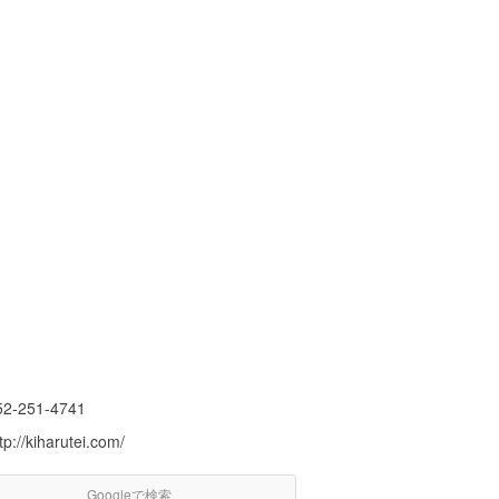
52-251-4741
tp://kiharutei.com/
Googleで検索