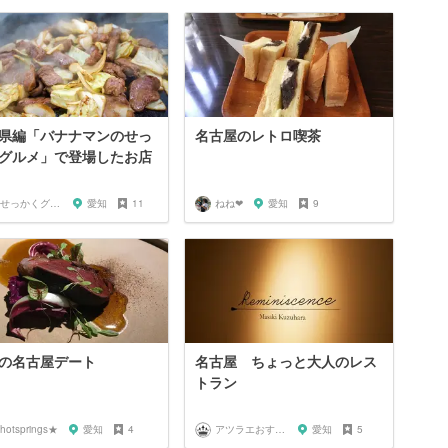
県編「バナナマンのせっ
名古屋のレトロ喫茶
グルメ」で登場したお店
🍌せっかくグルメまにあ🍌
愛知
11
ねね‪‪❤︎‬
愛知
9
の名古屋デート
名古屋 ちょっと大人のレス
トラン
hotsprings★
愛知
4
アツラエおすすめ旅プラン！
愛知
5