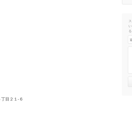
ス
い
る
丁目２１-６