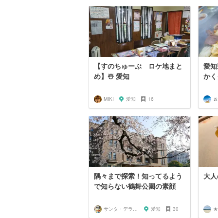
【すのちゅーぶ ロケ地まと
愛知
め】☃️ 愛知
かく
MIKI
愛知
16
隅々まで探索！知ってるよう
大人
で知らない鶴舞公園の素顔
サンタ・デラックス
愛知
30
★