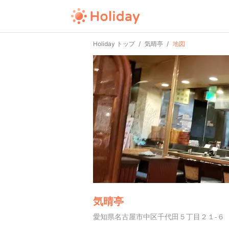
Holiday トップ
気晴亭
地図
気晴亭
愛知県名古屋市中区千代田５丁目２１-６