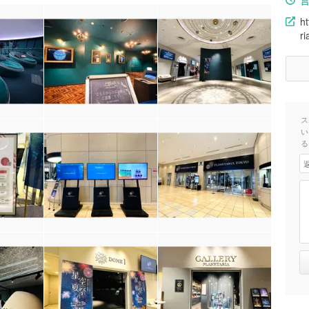
ht
ri
ス
い
る