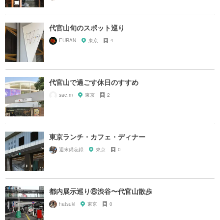
代官山旬のスポット巡り
EURAN
東京
4
代官山で過ごす休日のすすめ
sae.m
東京
2
東京ランチ・カフェ・ディナー
週末備忘録
東京
0
都内展示巡り⑧渋谷〜代官山散歩
hatsuki
東京
0