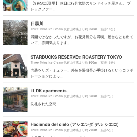
【9巻50話登場】 休日は行列覚悟のサンドイッチ屋さん。 ブ
レックファー...
目黒川
920m
Three Twins Ice Cream 代官山本店より約
（徒歩16分）
満開ではなかったですが、お花見気分を満喫。屋台なども出て
いて、雰囲気あります。
STARBUCKS RESERVE® ROASTERY TOKYO
960m
Three Twins Ice Cream 代官山本店より約
（徒歩16分）
内装をリズ・ミュラー、外装を隈研吾が手掛けるというコラボ
レーションによっ...
1LDK apartments.
370m
Three Twins Ice Cream 代官山本店より約
（徒歩7分）
洗礼された空間
Hacienda del cielo (アシエンダ デル シエロ)
270m
Three Twins Ice Cream 代官山本店より約
（徒歩5分）