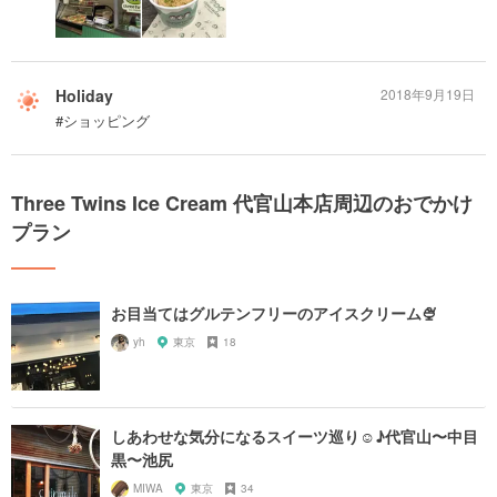
Holiday
2018年9月19日
#ショッピング
Three Twins Ice Cream 代官山本店周辺のおでかけ
プラン
お目当てはグルテンフリーのアイスクリーム🍨
yh
東京
18
しあわせな気分になるスイーツ巡り☺︎♪代官山〜中目
黒〜池尻
MIWA
東京
34