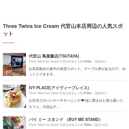
Three Twins Ice Cream 代官山本店周辺の人気スポ
ット
代官山 蔦屋書店(TSUTAYA)
310m
Three Twins Ice Cream 代官山本店より約
（徒歩6分）
お花見散歩の途中の休憩スポット。テーブル席があるので、ゆ
っくりできます。
IVY PLACE(アイヴィープレイス)
310m
Three Twins Ice Cream 代官山本店より約
（徒歩6分）
お目当てのパンケーキモーニング🍽 緑に囲まれた落ち着いた
カフェ。今回はテ...
バイ ミー スタンド （BUY ME STAND）
790m
Three Twins Ice Cream 代官山本店より約
（徒歩14分）