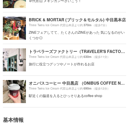
＠代官山 メキシカン〜さいこう！
BRICK & MORTAR (ブリック＆モルタル) 中目黒本店
370m
Three Twins Ice Cream 代官山本店より約
（徒歩7分）
ZINEフェアしてて、たくさんのZINEがあった 気になるのがい
くつか◎
トラベラーズファクトリー（TRAVELER'S FACTORY）
630m
Three Twins Ice Cream 代官山本店より約
（徒歩11分）
旅行に役立つグッツやノートが作れるお店
オニバスコーヒー 中目黒店 （ONIBUS COFFEE NAKAMEGURO）
690m
Three Twins Ice Cream 代官山本店より約
（徒歩12分）
駅近くの脇道を入るとひっそりあるcoffee shop
基本情報