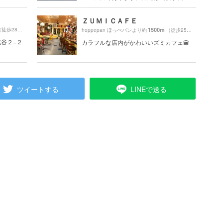
ＺＵＭＩＣＡＦＥ
徒歩28分）
1500m
hoppepan ほっぺパンより約
（徒歩25分）
谷町北谷２−２
カラフルな店内がかわいいズミカフェ🍔
ツイートする
LINEで送る