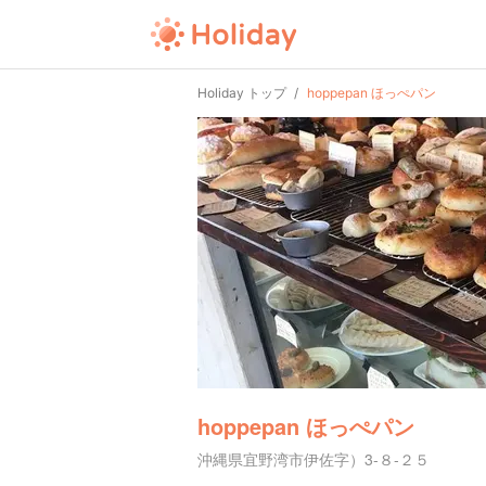
Holiday トップ
hoppepan ほっぺパン
hoppepan ほっぺパン
沖縄県宜野湾市伊佐字）3-８-２５