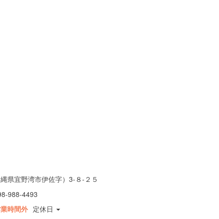
縄県宜野湾市伊佐字）3-８-２５
98-988-4493
営業時間外
定休日