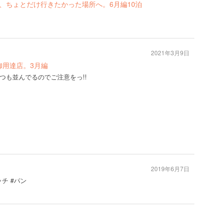
と御用事ですが、ちょとだけ行きたかった場所へ。6月編10泊
2021年3月9日
。ｼﾞﾓ人御用達店。3月編
つも並んでるのでご注意をっ!!
2019年6月7日
チ #パン