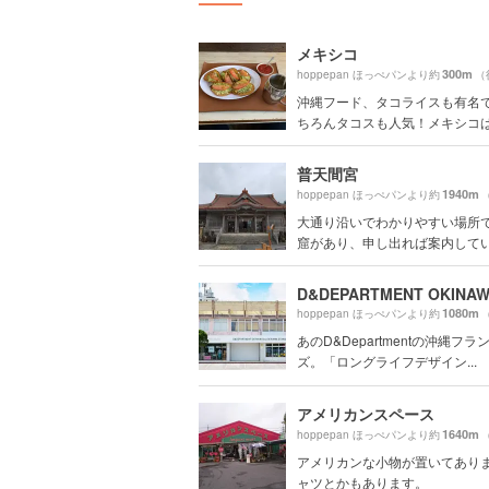
メキシコ
300m
hoppepan ほっぺパンより約
（
沖縄フード、タコライスも有名
ちろんタコスも人気！メキシコはタ
普天間宮
1940m
hoppepan ほっぺパンより約
（
大通り沿いでわかりやすい場所で
窟があり、申し出れば案内していた
1080m
hoppepan ほっぺパンより約
（
あのD&Departmentの沖縄フラ
ズ。「ロングライフデザイン...
アメリカンスペース
1640m
hoppepan ほっぺパンより約
（
アメリカンな小物が置いてありま
ャツとかもあります。