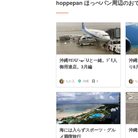
hoppepan ほっぺパン周辺の
沖縄ﾏﾛﾝU´•ﻌ
沖縄ﾏﾛﾝU´•ﻌ•`Uと一緒。ｼﾞﾓ人
御用達店。3月編
り8
ちか王
沖縄
3
ち
海には入らずスポーツ・グル
沖縄
メ満喫旅行