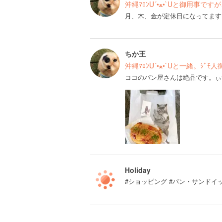
沖縄ﾏﾛﾝU´•ﻌ•`U
月、木、金が定休日になってます
ちか王
沖縄ﾏﾛﾝU´•ﻌ•`Uと一緒
ココのパン屋さんは絶品です。ぃ
Holiday
#ショッピング #パン・サンドイッ