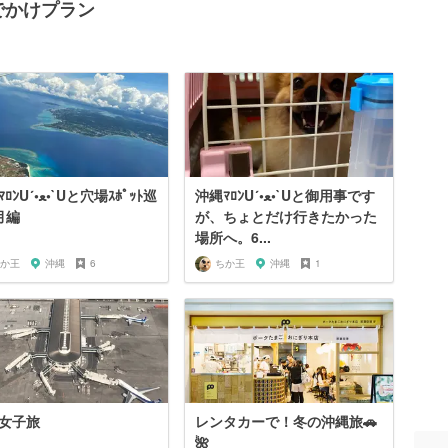
おでかけプラン
沖縄ﾏﾛﾝU´•ﻌ•`Uと御用事です
•`Uと穴場ｽﾎﾟｯﾄ巡
月編
が、ちょとだけ行きたかった
場所へ。6...
か王
沖縄
6
ちか王
沖縄
1
女子旅
レンタカーで！冬の沖縄旅🚗
🌺