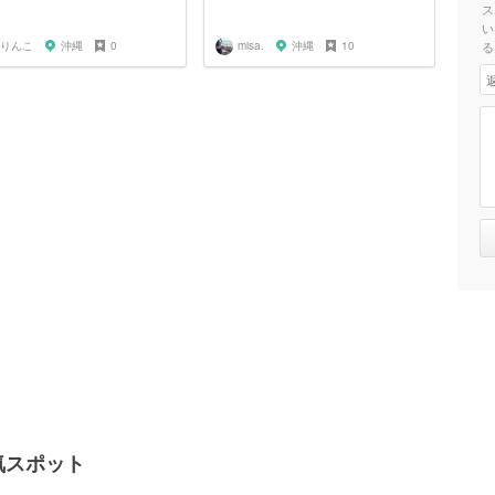
ス
い
りんこ
沖縄
0
misa.
沖縄
10
る
人気スポット