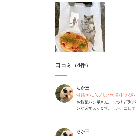
口コミ（4件）
ちか王
沖縄ﾏﾛﾝU´•ﻌ•`Uと穴場ｽﾎﾟ
お惣菜パン屋さん。ぃつも行列が
ンが必ずぁります。っが、コロナ
ちか王