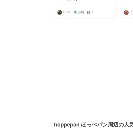
koma
沖縄
1
く
hoppepan ほっぺパン周辺の