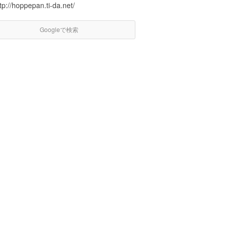
tp://hoppepan.ti-da.net/
Googleで検索