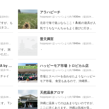
アラハビーチ
1430m
徒歩6分）
hoppepan ほっぺパンより約
（徒歩24分）
ですが、も
北谷で海で遊ぶならここ！🏝船の遊具が人
コ...
気でうちなーんちゅもよく遊びに行き...
普天満宮
1940m
徒歩33分）
hoppepan ほっぺパンより約
（徒歩33分）
す。 洞
・
だ...
D&DEPARTMENT OKINAWA by OKINAWA STANDARD
ハッピーモア市場 トロピカル店
徒歩19分）
1540m
hoppepan ほっぺパンより約
（徒歩26分）
ンチャイ
市場とスーパーを合わせたようなハッピー
モア市場。 食堂もあるので、沖縄県...
天然温泉アロマ
1210m
徒歩28分）
hoppepan ほっぺパンより約
（徒歩21分）
す。 Tシ
沖縄に温泉ってのはあまりないのですが、
ここに渋くあります。沖縄は気候が良...