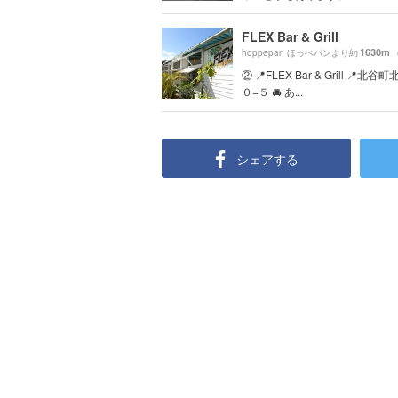
FLEX Bar & Grill
1630m
hoppepan ほっぺパンより約
（
② 📍FLEX Bar & Grill 📍北
０−５ 🚘 あ...
シェアする