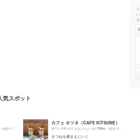
ス
い
る
人気スポット
カフェ キツネ（CAFE KITSUNE）
750m
（徒歩11分）
煮干し中華そば はるいちより約
（徒歩13分）
きつねを捕まえにいく