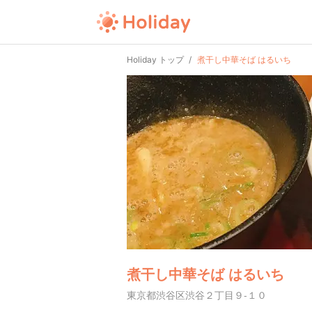
Holiday トップ
煮干し中華そば はるいち
煮干し中華そば はるいち
東京都渋谷区渋谷２丁目９-１０