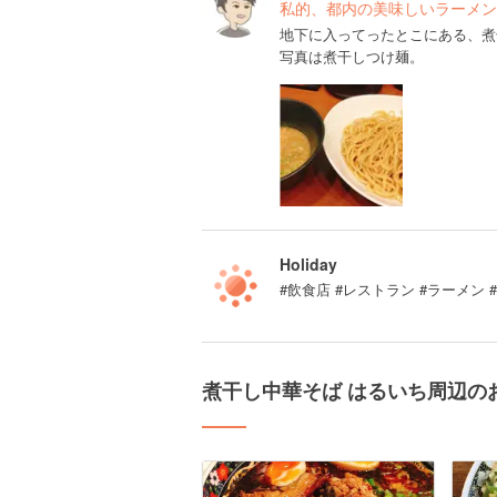
私的、都内の美味しいラーメン
地下に入ってったとこにある、煮
写真は煮干しつけ麺。
Holiday
#飲食店 #レストラン #ラーメン 
煮干し中華そば はるいち周辺の