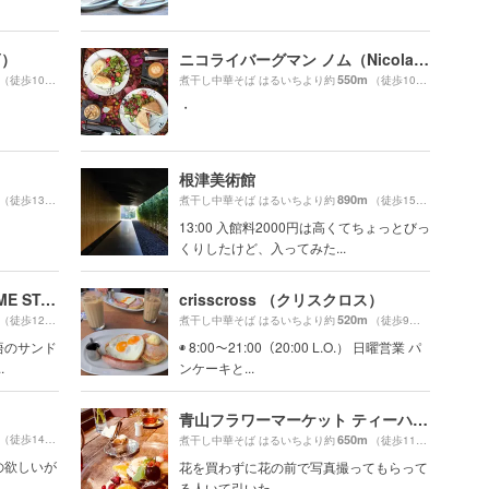
Y）
ニコライバーグマン ノム（Nicolai Bergmann NOMU ）
550m
（徒歩10分）
煮干し中華そば はるいちより約
（徒歩10分）
！
・
根津美術館
890m
（徒歩13分）
煮干し中華そば はるいちより約
（徒歩15分）
13:00 入館料2000円は高くてちょっとびっ
くりしたけど、入ってみた...
バイ ミー スタンド （BUY ME STAND）
crisscross （クリスクロス）
520m
（徒歩12分）
煮干し中華そば はるいちより約
（徒歩9分）
悟のサンド
◉ 8:00〜21:00（20:00 L.O.） 日曜営業 パ
.
ンケーキと...
青山フラワーマーケット ティーハウス 南青山本店 （Aoyama Flower Market TEA HOUSE）
（徒歩14分）
650m
煮干し中華そば はるいちより約
（徒歩11分）
の欲しいが
花を買わずに花の前で写真撮ってもらって
る人いて引いた