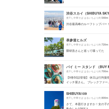
渋谷スカイ（SHIBUYA SK
540m
煮干し中華そば はるいちより約
渋谷最高峰のルーフトップバー
表参道ヒルズ
720m
煮干し中華そば はるいちより約
隈研吾さんと巡って喋ってた
700m
煮干し中華そば はるいちより約
【9巻50話登場】 休日は行列覚
イッチ屋さん。 ブレックファー..
SHIBUYA109
800m
煮干し中華そば はるいちより約
さて、本題行きますか！女の子
集合した109👗♪