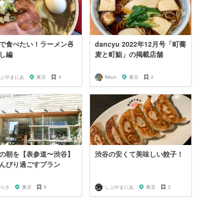
で食べたい！ラーメン🍜
dancyu 2022年12月号「町蕎
し編
麦と町鮨」の掲載店舗
ぶやまにあ
東京
4
Ikkun
東京
2
の朝を【表参道〜渋谷】
渋谷の安くて美味しい餃子！
んびり過ごすプラン
りさ
東京
5
しぶやまにあ
東京
3