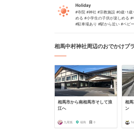
Holiday
#寺院 #神社 #宗教施設 #0歳･1歳
める #小学生の子供が楽しめる 
#駐車場あり #駅から近い #ベビ
相馬中村神社周辺のおでかけプ
相馬市から南相馬市そして浪
相馬
江へ
ン
九尾狐
福島
0