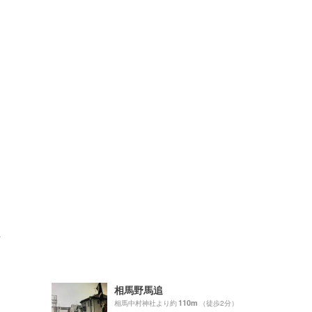
ト
相馬野馬追
110m
）
相馬中村神社より約
（徒歩2分）