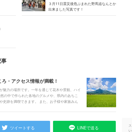
３月11日震災後危ぶまれた野馬追なんとか
出来ました写真です！
）
記事
ころ・アクセス情報が満載！
が魅力の場所です。一年を通じて花木や景観、ハイ
自然の中で作られた各地のグルメや、県内のあちこ
や史跡を満喫できます。 また、お子様や家族みん
ころです。 そんな魅力あふれる福島を、観光スポ
、盛りだくさんでご紹介します。
ス
ツイートする
LINEで送る
い