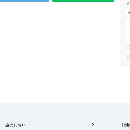
る
旅のしおり
Holi