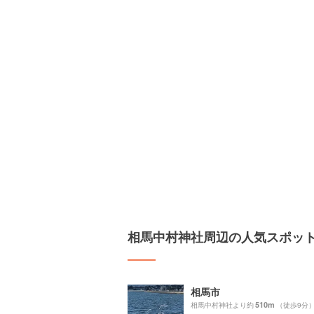
相馬中村神社周辺の人気スポッ
相馬市
510m
相馬中村神社より約
（徒歩9分