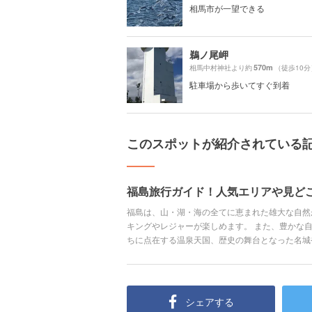
相馬市が一望できる
鵜ノ尾岬
570m
相馬中村神社より約
（徒歩10分
駐車場から歩いてすぐ到着
このスポットが紹介されている
福島旅行ガイド！人気エリアや見ど
福島は、山・湖・海の全てに恵まれた雄大な自然
キングやレジャーが楽しめます。 また、豊かな
ちに点在する温泉天国、歴史の舞台となった名城
なで満喫できるスポットがたくさんあるのも見ど
ット、アクセス、おすすめのホテルにいたるまで
シェアする