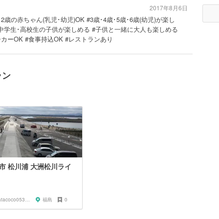
2017年8月6日
･2歳の赤ちゃん(乳児･幼児)OK #3歳･4歳･5歳･6歳(幼児)が楽し
#中学生･高校生の子供が楽しめる #子供と一緒に大人も楽しめる
ーカーOK #食事持込OK #レストランあり
ラン
市 松川浦 大洲松川ライ
hatacoco05390
福島
0