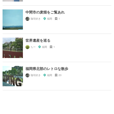
中間市の麦畑をご覧あれ
珈琲好き
福岡
1
世界遺産を巡る
ちー
福岡
1
福岡県北部のレトロな散歩
珈琲好き
福岡
20