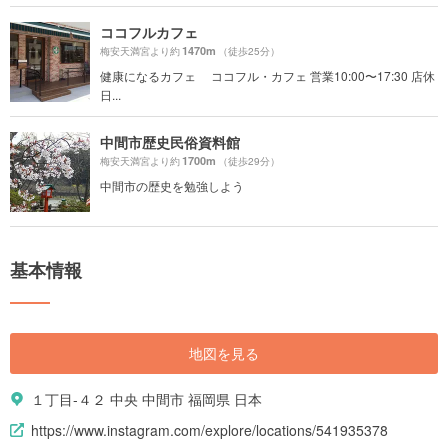
ココフルカフェ
1470m
梅安天満宮より約
（徒歩25分）
健康になるカフェ ココフル・カフェ 営業10:00〜17:30 店休
日...
中間市歴史民俗資料館
1700m
梅安天満宮より約
（徒歩29分）
中間市の歴史を勉強しよう
基本情報
地図を見る
１丁目-４２ 中央 中間市 福岡県 日本
https://www.instagram.com/explore/locations/541935378