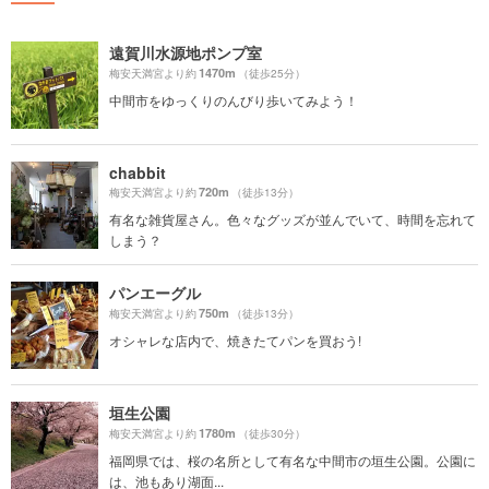
遠賀川水源地ポンプ室
1470m
梅安天満宮より約
（徒歩25分）
中間市をゆっくりのんびり歩いてみよう！
chabbit
720m
梅安天満宮より約
（徒歩13分）
有名な雑貨屋さん。色々なグッズが並んでいて、時間を忘れて
しまう？
パンエーグル
750m
梅安天満宮より約
（徒歩13分）
オシャレな店内で、焼きたてパンを買おう!
垣生公園
1780m
梅安天満宮より約
（徒歩30分）
福岡県では、桜の名所として有名な中間市の垣生公園。公園に
は、池もあり湖面...