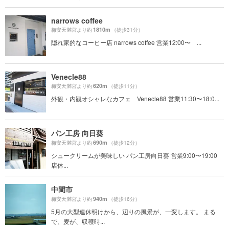
narrows coffee
1810m
梅安天満宮より約
（徒歩31分）
隠れ家的なコーヒー店 narrows coffee 営業12:00〜 ...
Venecle88
620m
梅安天満宮より約
（徒歩11分）
外観・内観オシャレなカフェ Venecle88 営業11:30〜18:0...
パン工房 向日葵
690m
梅安天満宮より約
（徒歩12分）
シュークリームが美味しい パン工房向日葵 営業9:00〜19:00
店休...
中間市
940m
梅安天満宮より約
（徒歩16分）
5月の大型連休明けから、辺りの風景が、一変します。 まる
で、麦が、収穫時...