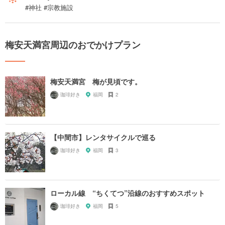
#神社 #宗教施設
梅安天満宮周辺のおでかけプラン
梅安天満宮 梅が見頃です。
珈琲好き
福岡
2
【中間市】レンタサイクルで巡る
珈琲好き
福岡
3
ローカル線 “ちくてつ”沿線のおすすめスポット
珈琲好き
福岡
5