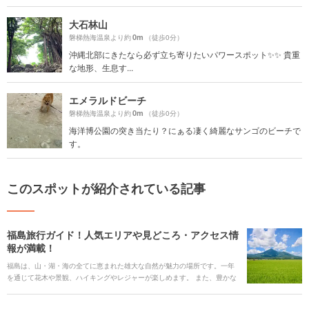
大石林山
0m
磐梯熱海温泉より約
（徒歩0分）
沖縄北部にきたなら必ず立ち寄りたいパワースポット✨✨ 貴重
な地形、生息す...
エメラルドビーチ
0m
磐梯熱海温泉より約
（徒歩0分）
海洋博公園の突き当たり？にぁる凄く綺麗なサンゴのビーチで
す。
このスポットが紹介されている記事
福島旅行ガイド！人気エリアや見どころ・アクセス情
報が満載！
福島は、山・湖・海の全てに恵まれた雄大な自然が魅力の場所です。一年
を通じて花木や景観、ハイキングやレジャーが楽しめます。 また、豊かな
自然の中で作られた各地のグルメや、県内のあちこちに点在する温泉天
国、歴史の舞台となった名城や史跡を満喫できます。 また、お子様や家族