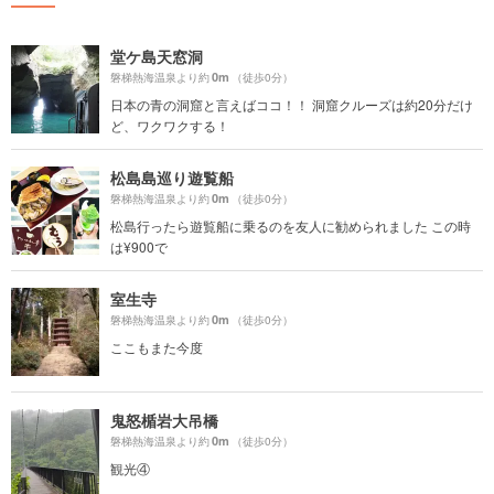
堂ケ島天窓洞
0m
磐梯熱海温泉より約
（徒歩0分）
日本の青の洞窟と言えばココ！！ 洞窟クルーズは約20分だけ
ど、ワクワクする！
松島島巡り遊覧船
0m
磐梯熱海温泉より約
（徒歩0分）
松島行ったら遊覧船に乗るのを友人に勧められました この時
は¥900で
室生寺
0m
磐梯熱海温泉より約
（徒歩0分）
ここもまた今度
鬼怒楯岩大吊橋
0m
磐梯熱海温泉より約
（徒歩0分）
観光④