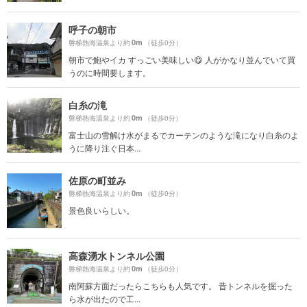
呼子の朝市
0m
磐梯熱海温泉より約
（徒歩0分）
朝市で鮑やイカ すっごい美味しい😋 人がかなり並んでいて買
うのに時間要します。
白糸の滝
0m
磐梯熱海温泉より約
（徒歩0分）
富士山の雪解け水がまるでカーテンのような滝になり白糸のよ
うに降り注ぐ日本...
佐原の町並み
0m
磐梯熱海温泉より約
（徒歩0分）
景色良いらしい。
高森湧水トンネル公園
0m
磐梯熱海温泉より約
（徒歩0分）
南阿蘇方面だったらこちらも人気です。 昔トンネルを掘った
ら水が出たので工...