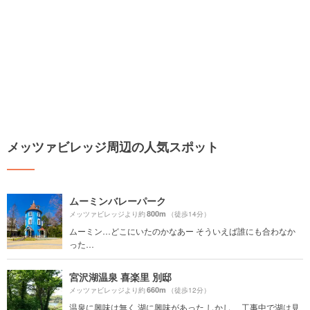
メッツァビレッジ周辺の人気スポット
ムーミンバレーパーク
800m
メッツァビレッジより約
（徒歩14分）
ムーミン…どこにいたのかなあー そういえば誰にも合わなか
った…
宮沢湖温泉 喜楽里 別邸
660m
メッツァビレッジより約
（徒歩12分）
温泉に興味は無く 湖に興味があった しかし、 工事中で湖は見