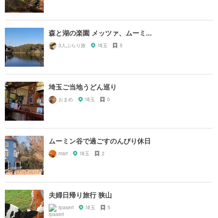
森と湖の楽園 メッツァ、ムーミ...
3人ぶらり旅
埼玉
5
埼玉ご当地うどん巡り
おまめ
埼玉
0
ムーミン谷で過ごすのんびり休日
mari
埼玉
2
夫婦日帰り旅行 狭山
rpaseri
埼玉
5