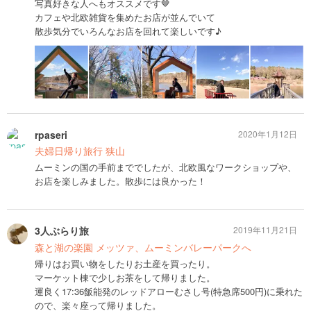
写真好きな人へもオススメです🤎
カフェや北欧雑貨を集めたお店が並んでいて
散歩気分でいろんなお店を回れて楽しいです♪
rpaseri
2020年1月12日
夫婦日帰り旅行 狭山
ムーミンの国の手前まででしたが、北欧風なワークショップや、
お店を楽しみました。散歩には良かった！
3人ぶらり旅
2019年11月21日
森と湖の楽園 メッツァ、ムーミンバレーパークへ
帰りはお買い物をしたりお土産を買ったり。
マーケット棟で少しお茶をして帰りました。
運良く17:36飯能発のレッドアローむさし号(特急席500円)に乗れた
ので、楽々座って帰りました。