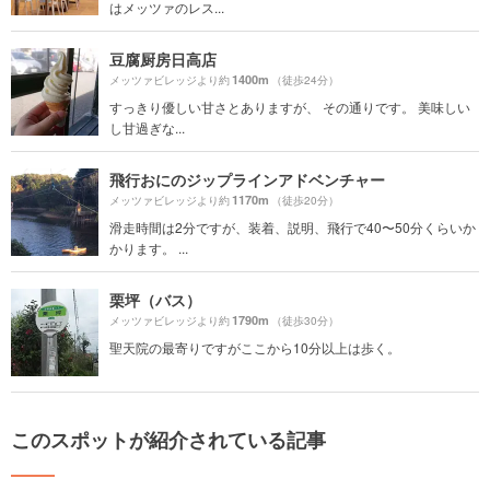
はメッツァのレス...
豆腐厨房日高店
1400m
メッツァビレッジより約
（徒歩24分）
すっきり優しい甘さとありますが、 その通りです。 美味しい
し甘過ぎな...
飛行おにのジップラインアドベンチャー
1170m
メッツァビレッジより約
（徒歩20分）
滑走時間は2分ですが、装着、説明、飛行で40〜50分くらいか
かります。 ...
栗坪（バス）
1790m
メッツァビレッジより約
（徒歩30分）
聖天院の最寄りですがここから10分以上は歩く。
このスポットが紹介されている記事