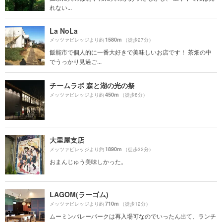
れない...
La NoLa
1580m
メッツァビレッジより約
（徒歩27分）
飯能市で個人的に一番大好きで美味しいお店です！ 茶畑の中
でうっかり見過ご...
チームラボ 森と湖の光の祭
450m
メッツァビレッジより約
（徒歩8分）
大里屋支店
1890m
メッツァビレッジより約
（徒歩32分）
おまんじゅう美味しかった。
LAGOM(ラーゴム)
710m
メッツァビレッジより約
（徒歩12分）
ムーミンバレーパークは再入場可なのでいったん出て、ランチ