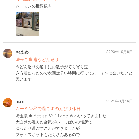
ムーミンの世界観♪
おまめ
2023年10月8日
埼玉ご当地うどん巡り
うどん巡りの道中にお散歩がてら寄り道
夕方着だったので次回は早い時間に行ってムーミンに会いたいと
思います
mari
2021年3月16日
ムーミン谷で過ごすのんびり休日
埼玉県 ❄︎ 𝙼𝚎𝚝𝚜𝚊 𝚅𝚒𝚕𝚕𝚊𝚐𝚎 ❄︎ へいってきました
大自然の澄んだ空気がいーっぱいの場所で
ゆったり過ごすことができました🍃
フォトスポットもたくさんあるので