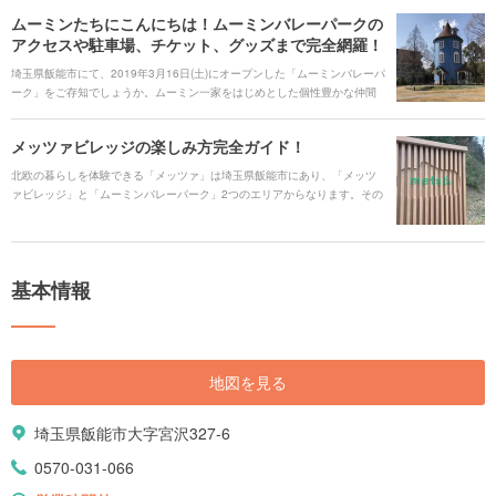
ムーミンたちにこんにちは！ムーミンバレーパークの
アクセスや駐車場、チケット、グッズまで完全網羅！
埼玉県飯能市にて、2019年3月16日(土)にオープンした「ムーミンバレーパ
ーク」をご存知でしょうか。ムーミン一家をはじめとした個性豊かな仲間
たちによって繰り広げられる、ムーミンの物語を追体験できるような新し
いテーマパークです。今回は4つのエリアに分けてそれぞれの魅力を詳しく
メッツァビレッジの楽しみ方完全ガイド！
ご紹介します。
北欧の暮らしを体験できる「メッツァ」は埼玉県飯能市にあり、「メッツ
ァビレッジ」と「ムーミンバレーパーク」2つのエリアからなります。その
うち「メッツァビレッジ」は、北欧のスローライフを無料で楽しむことが
できるテーマパークです。北欧発のレストランで食事を楽しんだり、湖畔
をお散歩したり、その楽しみ方は無限大！どんどん進化する「メッツァビ
レッジ」の魅力をとことんご紹介します。
基本情報
地図を見る
埼玉県飯能市大字宮沢327-6
0570-031-066