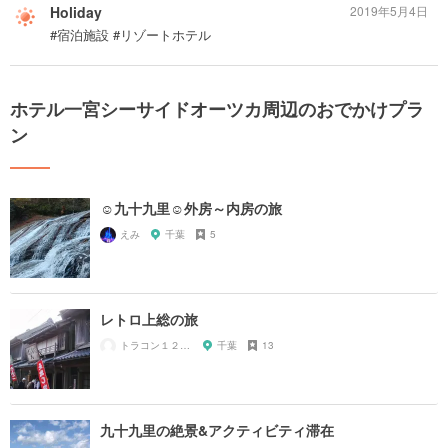
Holiday
2019年5月4日
#宿泊施設 #リゾートホテル
ホテル一宮シーサイドオーツカ周辺のおでかけプラ
ン
☺️九十九里☺️外房～内房の旅
えみ
千葉
5
レトロ上総の旅
トラコン１２－４
千葉
13
九十九里の絶景&アクティビティ滞在