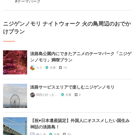
#テーマパーク
ニジゲンノモリ ナイトウォーク 火の鳥周辺のおでか
けプラン
淡路島公園内にできたアニメのテーマパーク「ニジゲ
ンノモリ」満喫プラン
カラ
兵庫
15
淡路サービスエリアで楽しむニジゲンノモリ
関西が好っきゃねん
兵庫
2
【祝♥︎日本遺産認定】外国人にオススメしたい国生み
神話の淡路島！
横山 史
兵庫
20