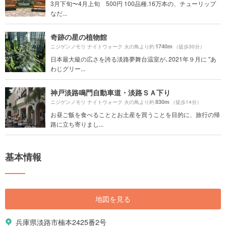
3月下旬〜4月上旬 500円 100品種.16万本の、チューリップ
なだ...
奇跡の星の植物館
1740m
ニジゲンノモリ ナイトウォーク 火の鳥より約
（徒歩30分）
日本最大級の広さを誇る淡路夢舞台温室が､2021年９月に "あ
わじグリー...
神戸淡路鳴門自動車道・淡路ＳＡ下り
830m
ニジゲンノモリ ナイトウォーク 火の鳥より約
（徒歩14分）
お昼ご飯を食べることとお土産を買うことを目的に、旅行の帰
路に立ち寄りまし...
基本情報
地図を見る
兵庫県淡路市楠本2425番2号