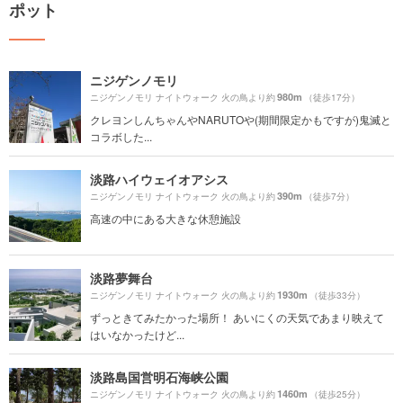
ポット
ニジゲンノモリ
980m
ニジゲンノモリ ナイトウォーク 火の鳥より約
（徒歩17分）
クレヨンしんちゃんやNARUTOや(期間限定かもですが)鬼滅と
コラボした...
淡路ハイウェイオアシス
390m
ニジゲンノモリ ナイトウォーク 火の鳥より約
（徒歩7分）
高速の中にある大きな休憩施設
淡路夢舞台
1930m
ニジゲンノモリ ナイトウォーク 火の鳥より約
（徒歩33分）
ずっときてみたかった場所！ あいにくの天気であまり映えて
はいなかったけど...
淡路島国営明石海峡公園
1460m
ニジゲンノモリ ナイトウォーク 火の鳥より約
（徒歩25分）