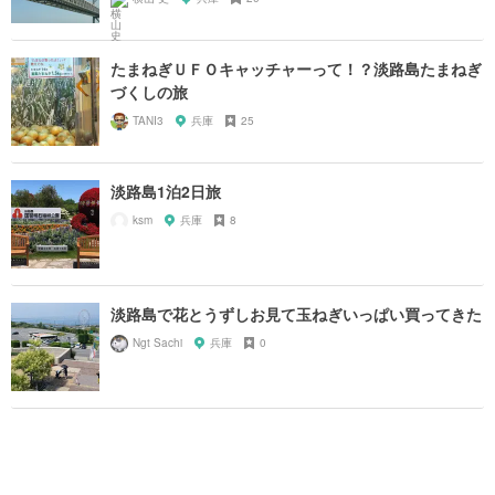
たまねぎＵＦＯキャッチャーって！？淡路島たまねぎ
づくしの旅
TANI3
兵庫
25
淡路島1泊2日旅
ksm
兵庫
8
淡路島で花とうずしお見て玉ねぎいっぱい買ってきた
Ngt Sachi
兵庫
0