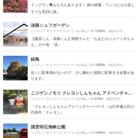
ドッグラン🐕もちろんあります！ 旅の終盤。ワンコたちの楽し
そうな笑顔に旅...
淡路シェフガーデン
1250m
ニジゲンノモリ ナイトウォーク 火の鳥より約
（徒歩21分）
【藤原くん・高橋くん】関西テレビ「ちまたのジョーシキちゃ
ん」ロケ地 ・淡...
絵島
1680m
ニジゲンノモリ ナイトウォーク 火の鳥より約
（徒歩29分）
近くに駐車場がないので、少し離れた場所に駐車する必要があ
ります。
ニジゲンノモリ クレヨンしんちゃん アドベンチャーパーク
670m
ニジゲンノモリ ナイトウォーク 火の鳥より約
（徒歩12分）
「クレヨンしんちゃんアドベンチャーパーク」は臼井儀人氏の
代表作「クレヨン...
国営明石海峡公園
1650m
ニジゲンノモリ ナイトウォーク 火の鳥より約
（徒歩28分）