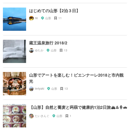
はじめての山形【2泊３日】
rie
山形
11
蔵王温泉旅行 2018/2
ゆたか
山形
13
山形でアートを楽しむ！ビエンナーレ2018と市内観
光
teriyaki
山形
13
【山形】自然と蕎麦と蒟蒻で健康的1泊2日旅🏔♨️🍦🚗
たいきんぐ
山形
1