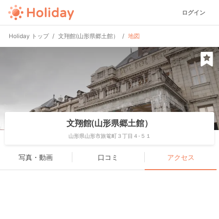
ログイン
Holiday トップ
文翔館(山形県郷土館）
地図
文翔館(山形県郷土館）
山形県山形市旅篭町３丁目４-５１
写真・動画
口コミ
アクセス