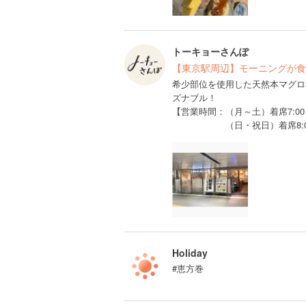
トーキョーさんぽ
【東京駅周辺】モーニングが食
希少部位を使用した天然本マグロ
ズナブル！
【営業時間：（月～土）着席7:00～ 2
（日・祝日）着席8:00～ 21:
Holiday
#恵方巻