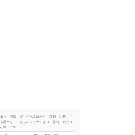
ポット情報に誤りがある場合や、移転・閉店して
る場合は、こちらのフォームよりご報告いただけ
と幸いです。