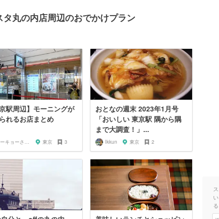
グランスタ丸の内店周辺のおでかけプラン
京駅周辺】モーニングが
おとなの週末 2023年1月号
られるお店まとめ
「おいしい 東京駅 隅から隅
まで大調査！」...
トーキョーさんぽ
東京
3
Ikkun
東京
2
ス
い
る