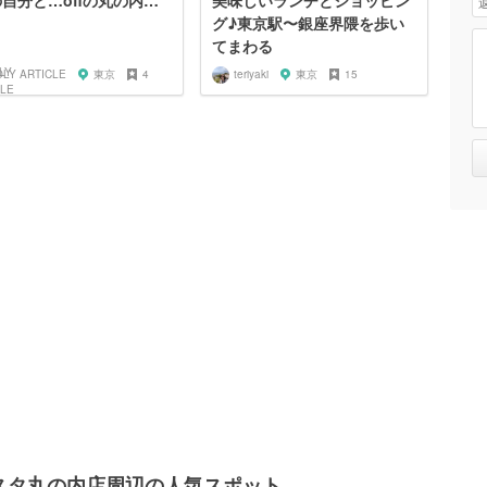
fの自分と…offの丸の内…
美味しいランチとショッピン
グ♪東京駅〜銀座界隈を歩い
てまわる
OLY ARTICLE
東京
4
teriyaki
東京
15
グランスタ丸の内店周辺の人気スポット