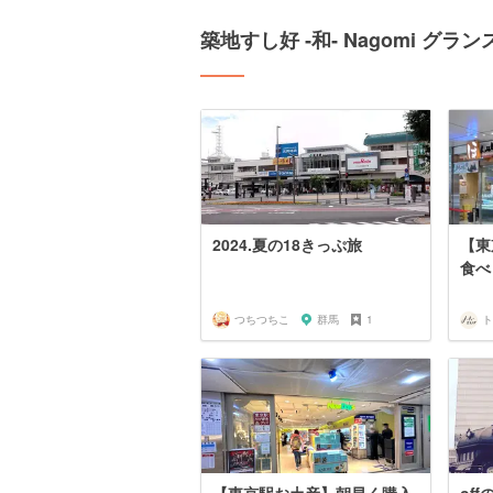
築地すし好 ‐和‐ Nagomi 
2024.夏の18きっぷ旅
【東
食べ
つちつちこ
群馬
1