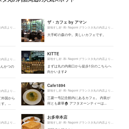
ザ・カフェ by アマン
170m
340m
築地すし好 ‐和‐ Nagomi グランスタ丸の内店より約
（徒歩3分）
築地すし好 ‐和‐ Nagomi グランスタ丸の内店より約
（徒
大手町の森の中。美しいカフェです。
KITTE
350m
840m
築地すし好 ‐和‐ Nagomi グランスタ丸の内店より約
（徒
築地すし好 ‐和‐ Nagomi グランスタ丸の内店より約
（徒歩15分）
まずは丸の内南口から徒歩1分のこちらへ
とんかつの
向かいます♪
Cafe1894
550m
560m
築地すし好 ‐和‐ Nagomi グランスタ丸の内店より約
（徒
築地すし好 ‐和‐ Nagomi グランスタ丸の内店より約
（徒歩10分）
三菱一号記念館内にあるカフェ。 内装が
て外国から
何とも豪華🏠 アフタヌーンティーは...
。...
お多幸本店
500m
530m
築地すし好 ‐和‐ Nagomi グランスタ丸の内店より約
（徒歩9分）
築地すし好 ‐和‐ Nagomi グランスタ丸の内店より約
（徒