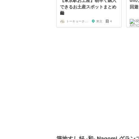
【東京駅お土産】朝早く購入
of
できるお土産スポットまとめ
回遊
🛍️
トーキョーさんぽ
東京
4
J
築地すし好 ‐和‐ Nagomi 