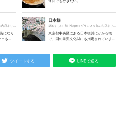
何回でも行きたい。
日本橋
810m
720m
築地すし好 ‐和‐ Nagomi グランスタ丸の内店より約
（徒歩14分）
築地すし好 ‐和‐ Nagomi グランスタ丸の内店より約
（徒
い街になり
東京都中央区にある日本橋川にかかる橋
も...
で、国の重要文化財にも指定されていま...
ツイートする
LINEで送る