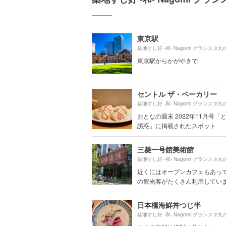
東京駅
東京駅からかがやきで
セントル ザ・ベーカリー
おとなの週末 2022年11月号「
誘惑」に掲載されたスポット
三菱一号館美術館
近くにはオープンカフェもあっ
の観光客がたくさん利用しています
日本橋海鮮丼つじ半