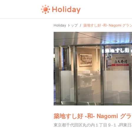
Holiday トップ
築地すし好 ‐和‐ Nagomi 
築地すし好 ‐和‐ Nagomi 
東京都千代田区丸の内１丁目９-１ JR東