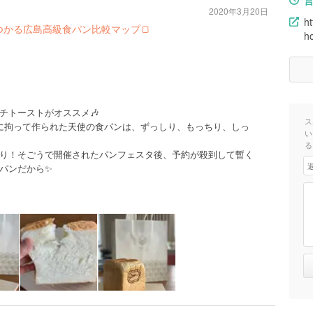
2020年3月20日
ht
つかる広島高級食パン比較マップ🍞
ho
チトーストがオススメ🎶
ス
料に拘って作られた天使の食パンは、ずっしり、もっちり、しっ
い
る
り！そごうで開催されたパンフェスタ後、予約が殺到して暫く
パンだから✨