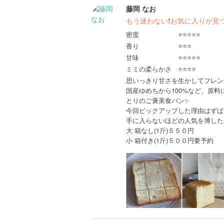
藤岡 なお
もう迷わない❗️お気に入りが見
密度 ⭐️⭐️⭐️⭐️⭐️
香り ⭐️⭐️⭐️
甘味 ⭐️⭐️⭐️⭐️⭐️
ミミの柔らかさ ⭐️⭐️⭐️⭐️
思いっきり甘さを生かしてフレン
国産ゆめちから100%など、原
とりのご褒美食パン✨
今回ピックアップした理由はずば
手に入らないほどの人気を博した
大 箱なし(1斤)５５０円
小 箱付き(1斤)５００円要予約