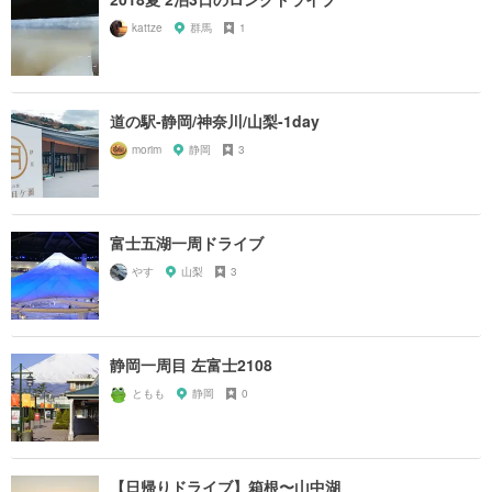
kattze
群馬
1
道の駅-静岡/神奈川/山梨-1day
morim
静岡
3
富士五湖一周ドライブ
やす
山梨
3
静岡一周目 左富士2108
ともも
静岡
0
【日帰りドライブ】箱根〜山中湖