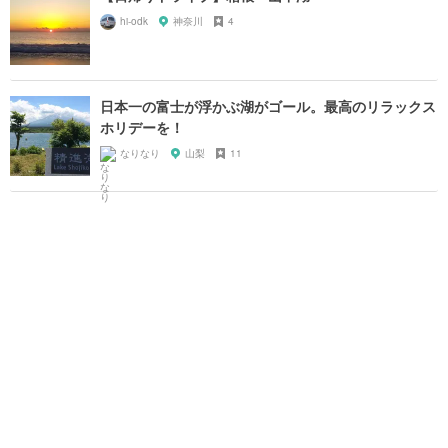
hi-odk
神奈川
4
日本一の富士が浮かぶ湖がゴール。最高のリラックス
ホリデーを！
なりなり
山梨
11