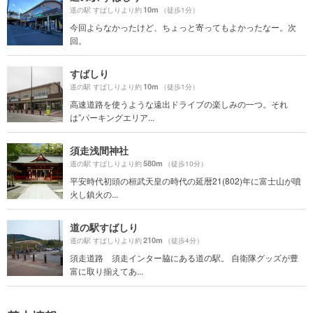
10m
道の駅 すばしりより約
（徒歩1分）
今回よらなかったけど、ちょっと寄ってもよかったなー。次
回。
すばしり
10m
道の駅 すばしりより約
（徒歩1分）
高速道路を使うような遠出ドライブの楽しみの一つ。それ
は”パーキングエリア...
須走浅間神社
580m
道の駅 すばしりより約
（徒歩10分）
平安時代初頭の桓武天皇の時代の延暦21(802)年に富士山が噴
火し鎮火の...
道の駅すばしり
210m
道の駅 すばしりより約
（徒歩4分）
須走道路 須走インター脇にある道の駅。 自衛隊グッズが豊
富に取り揃えてあ...