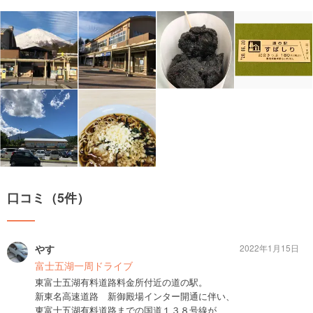
口コミ（5件）
やす
2022年1月15日
富士五湖一周ドライブ
東富士五湖有料道路料金所付近の道の駅。
新東名高速道路 新御殿場インター開通に伴い、
東富士五湖有料道路までの国道１３８号線が