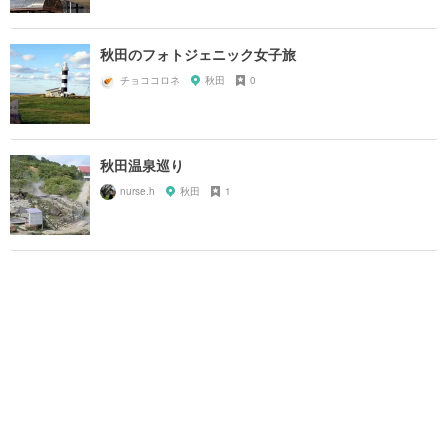
秋田のフォトジェニック女子旅
チョココロネ
秋田
0
秋田温泉巡り
nurse.h
秋田
1