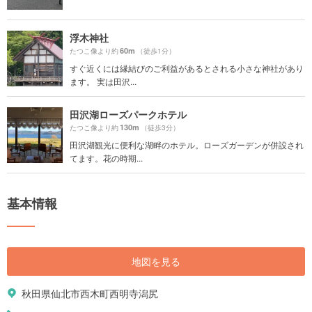
浮木神社
60m
たつこ像より約
（徒歩1分）
すぐ近くには縁結びのご利益があるとされる小さな神社があり
ます。 実は田沢...
田沢湖ローズパークホテル
130m
たつこ像より約
（徒歩3分）
田沢湖観光に便利な湖畔のホテル。ローズガーデンが併設され
てます。花の時期...
基本情報
地図を見る
秋田県仙北市西木町西明寺潟尻