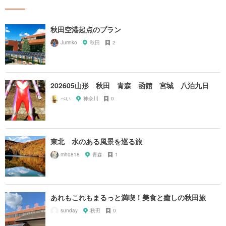
秋田空港起点のプラン
Jurinko
秋田
2
202605山形 秋田 青森 函館 宮城 八泊九日
ぺい
神奈川
0
東北 水のある風景を巡る旅
mh0818
青森
1
あれもこれもまるっと満喫！美食と癒しの秋田旅
sunday
秋田
0