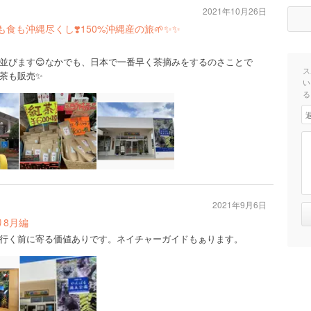
2021年10月26日
食も沖縄尽くし❣️150%沖縄産の旅🌱✨✨
並びます😊なかでも、日本で一番早く茶摘みをするのさことで
ス
茶も販売✨
い
る
2021年9月6日
ｯﾄ巡り8月編
行く前に寄る価値ありです。ネイチャーガイドもぁります。