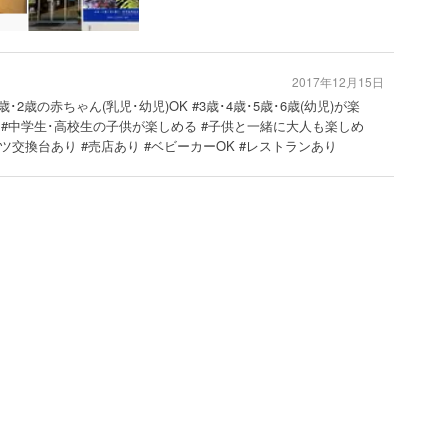
2017年12月15日
歳･2歳の赤ちゃん(乳児･幼児)OK #3歳･4歳･5歳･6歳(幼児)が楽
 #中学生･高校生の子供が楽しめる #子供と一緒に大人も楽しめ
ムツ交換台あり #売店あり #ベビーカーOK #レストランあり