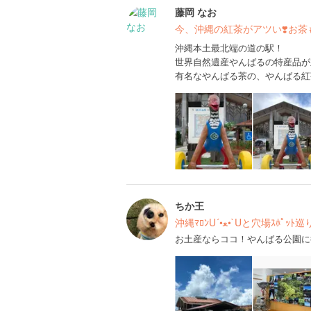
藤岡 なお
今、沖縄の紅茶がアツい❣️お茶も
沖縄本土最北端の道の駅！
世界自然遺産やんばるの特産品が
有名なやんばる茶の、やんばる紅
ちか王
沖縄ﾏﾛﾝU´•ﻌ•`Uと穴場ｽﾎﾟ
お土産ならココ！やんばる公園に