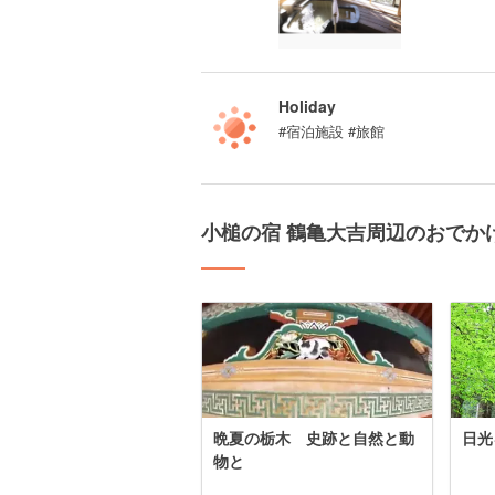
Holiday
#宿泊施設 #旅館
小槌の宿 鶴亀大吉周辺のおでか
晩夏の栃木 史跡と自然と動
日光
物と