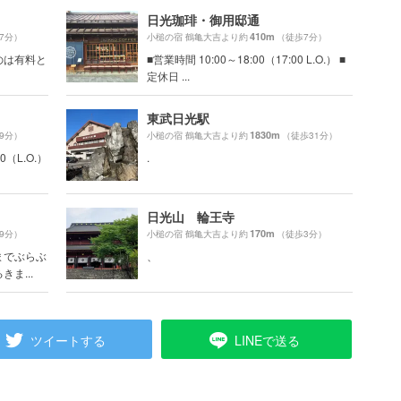
日光珈琲・御用邸通
410m
7分）
小槌の宿 鶴亀大吉より約
（徒歩7分）
のは有料と
■営業時間 10:00～18:00（17:00 L.O.） ■
定休日 ...
東武日光駅
1830m
9分）
小槌の宿 鶴亀大吉より約
（徒歩31分）
0（L.O.）
.
日光山 輪王寺
170m
9分）
小槌の宿 鶴亀大吉より約
（徒歩3分）
までぶらぶ
、
ま...
ツイートする
LINEで送る