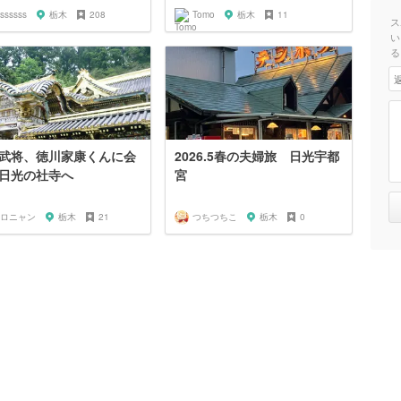
ssssss
栃木
208
Tomo
栃木
11
ス
い
る
武将、徳川家康くんに会
2026.5春の夫婦旅 日光宇都
日光の社寺へ
宮
ロニャン
栃木
21
つちつちこ
栃木
0