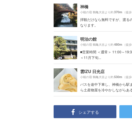
神橋
370m
小槌の宿 鶴亀大吉より約
（徒歩
拝観だけなら無料ですが、渡る
なります。
明治の館
480m
小槌の宿 鶴亀大吉より約
（徒歩
■営業時間 ＜通常＞ 11:00～19:3
＜11月下旬...
雲IZU 日光店
530m
小槌の宿 鶴亀大吉より約
（徒歩
バスを途中下車し、神橋から駅
ら土産物屋を冷やかしながらあるき
シェアする