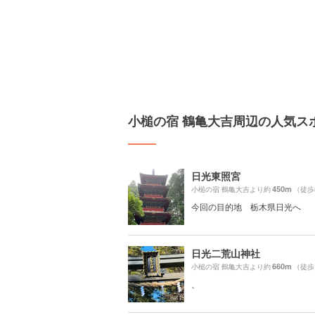
小槌の宿 鶴亀大吉周辺の人気ス
日光東照宮
450m
小槌の宿 鶴亀大吉より約
（徒歩
今回の目的地 栃木県日光へ
日光二荒山神社
660m
小槌の宿 鶴亀大吉より約
（徒歩
、