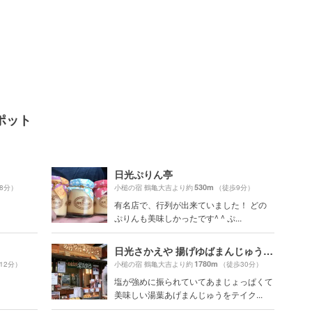
ポット
日光ぷりん亭
530m
8分）
小槌の宿 鶴亀大吉より約
（徒歩9分）
有名店で、行列が出来ていました！ どの
ぷりんも美味しかったです^ ^ ぷ...
日光さかえや 揚げゆばまんじゅう本舗
1780m
12分）
小槌の宿 鶴亀大吉より約
（徒歩30分）
塩が強めに振られていてあまじょっぱくて
美味しい湯葉あげまんじゅうをテイク...