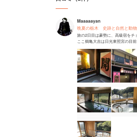
Maaaaayan
晩夏の栃木 史跡と自然と動物
旅の2日目は豪勢に、高級宿をチ
ここ鶴亀大吉は日光東照宮の目前