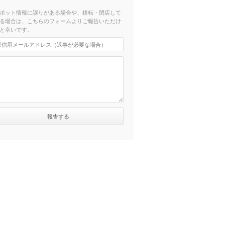
ポット情報に誤りがある場合や、移転・閉店して
る場合は、こちらのフォームよりご報告いただけ
と幸いです。