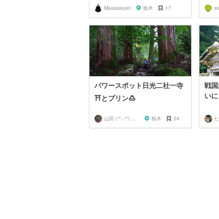
Maaaaayan
栃木
17
ss
パワースポット日光二社一寺
戦国
いに
⛩とプリン🍮
山田 ( ꒪⌓꒪) ストレンジ
栃木
24
ヒ