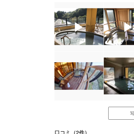
▶
口コミ（2件）