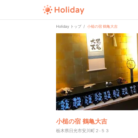
Holiday トップ
小槌の宿 鶴亀大吉
小槌の宿 鶴亀大吉
栃木県日光市安川町２-５３