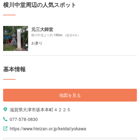
横川中堂周辺の人気スポット
元三大師堂
190m
横川中堂より約
（徒歩4分）
お参り
基本情報
地図を見る
滋賀県大津市坂本本町４２２５
077-578-0830
https://www.hieizan.or.jp/keidai/yokawa