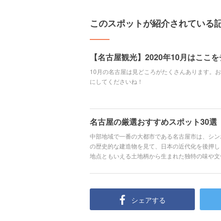
このスポットが紹介されている
【名古屋観光】2020年10月はここ
10月の名古屋は見どころがたくさんあります。
にしてくださいね！
名古屋の厳選おすすめスポット30選
中部地域で一番の大都市である名古屋市は、シン
の歴史的な建造物を見て、日本の近代化を後押し
地点ともいえる土地柄から生まれた独特の味や文
にあふれています。また、家族や友人とレジャー
うなフォトジェニックなスポットも満載の、名古
シェアする