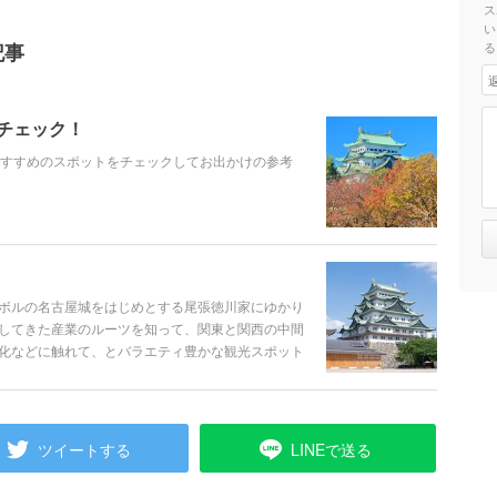
ス
い
記事
る
をチェック！
おすすめのスポットをチェックしてお出かけの参考
ボルの名古屋城をはじめとする尾張徳川家にゆかり
してきた産業のルーツを知って、関東と関西の中間
化などに触れて、とバラエティ豊かな観光スポット
を1日楽しめたり、写真をたくさん撮りたくなるよ
屋のおすすめ30選をご紹介します。
ツイートする
LINEで送る