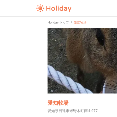
Holiday トップ
愛知牧場
愛知牧場
愛知県日進市米野木町南山977