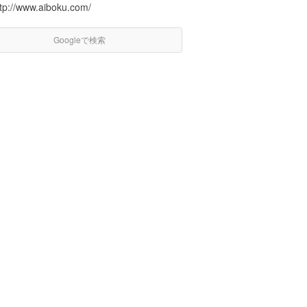
ttp://www.aiboku.com/
Googleで検索