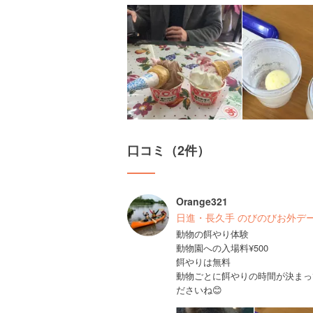
口コミ（2件）
Orange321
日進・長久手 のびのびお外デート🚴
動物の餌やり体験
動物園への入場料¥500
餌やりは無料
動物ごとに餌やりの時間が決まっ
ださいね😊