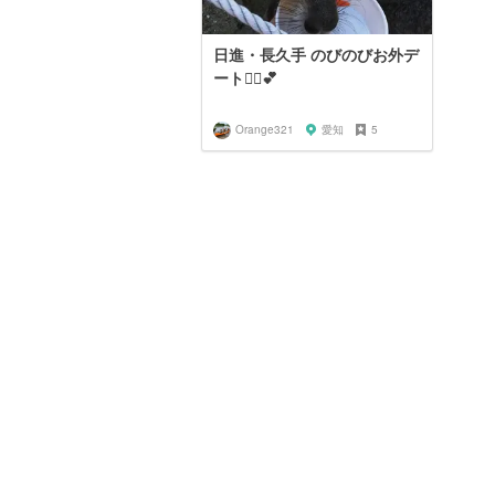
日進・長久手 のびのびお外デ
ート🚴‍♀️💕
Orange321
愛知
5