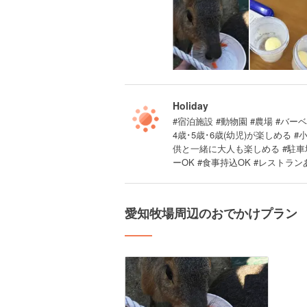
Holiday
#宿泊施設 #動物園 #農場 #バーベ
4歳･5歳･6歳(幼児)が楽しめる
供と一緒に大人も楽しめる #駐車場
ーOK #食事持込OK #レストラン
愛知牧場周辺のおでかけプラン