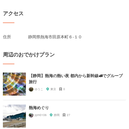
アクセス
住所
静岡県熱海市田原本町６-１０
周辺のおでかけプラン
【静岡】熱海の熱い夜 都内から新幹線🚅でグループ
旅行
ゆうこ
東京
0
熱海めぐり
yym0106
静岡
27