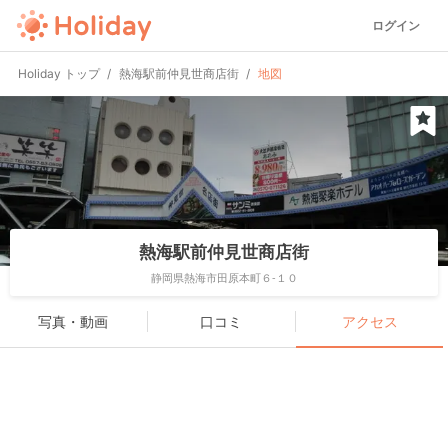
ログイン
Holiday トップ
熱海駅前仲見世商店街
地図
熱海駅前仲見世商店街
静岡県熱海市田原本町６-１０
写真・動画
口コミ
アクセス