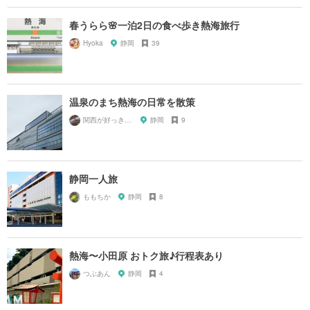
春うらら🌸一泊2日の食べ歩き熱海旅行
Hyoka
静岡
39
温泉のまち熱海の日常を散策
関西が好っきゃねん
静岡
9
静岡一人旅
ももちか
静岡
8
熱海〜小田原 おトク旅♪行程表あり
つぶあん
静岡
4