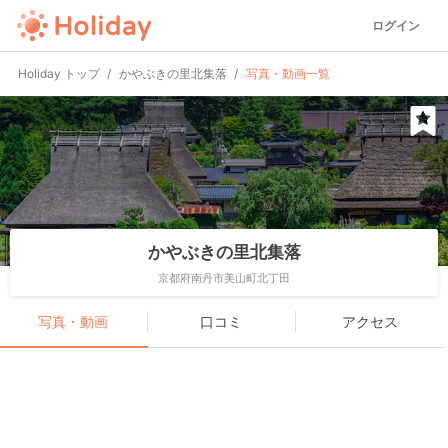
ログイン
Holiday トップ
かやぶきの里北集落
写真・動画一覧
かやぶきの里北集落
京都府南丹市美山町北丁田
写真・動画
口コミ
アクセス