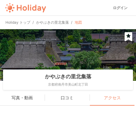
ログイン
Holiday トップ
かやぶきの里北集落
地図
かやぶきの里北集落
京都府南丹市美山町北丁田
写真・動画
口コミ
アクセス