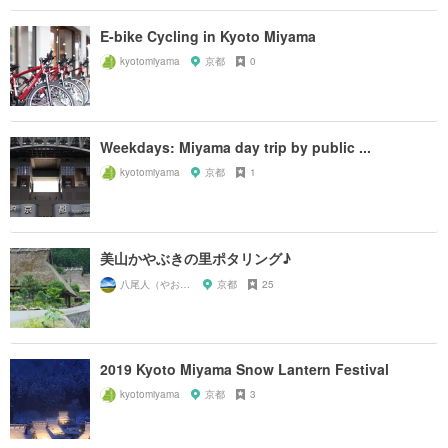
E-bike Cycling in Kyoto Miyama
kyotomiyama
京都
0
Weekdays: Miyama day trip by public ...
kyotomiyama
京都
1
美山かやぶきの里ポタリング♪
八尾人（やおんちゅ）
京都
25
2019 Kyoto Miyama Snow Lantern Festival
kyotomiyama
京都
3