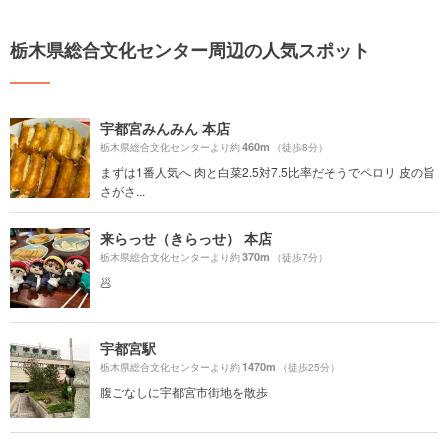
栃木県総合文化センター周辺の人気スポット
宇都宮みんみん 本店
460m
栃木県総合文化センターより約
（徒歩8分）
まずは1番人気へ 肉と白菜2.5対7.5比率だそうでペロリ 皮の旨
さがさ...
来らっせ（きらっせ） 本店
370m
栃木県総合文化センターより約
（徒歩7分）
🥟
宇都宮駅
1470m
栃木県総合文化センターより約
（徒歩25分）
腹ごなしに宇都宮市街地を散歩