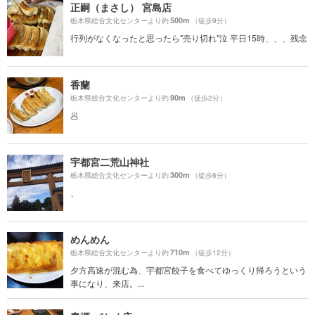
正嗣（まさし） 宮島店
500m
栃木県総合文化センターより約
（徒歩9分）
行列がなくなったと思ったら"売り切れ"泣 平日15時、、、残念
香蘭
90m
栃木県総合文化センターより約
（徒歩2分）
🥟
宇都宮二荒山神社
300m
栃木県総合文化センターより約
（徒歩6分）
、
めんめん
710m
栃木県総合文化センターより約
（徒歩12分）
夕方高速が混む為、宇都宮餃子を食べてゆっくり帰ろうという
事になり、来店。...