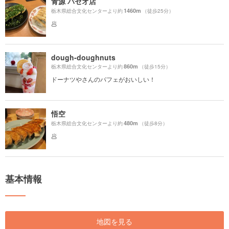
青源 パセオ店
1460m
栃木県総合文化センターより約
（徒歩25分）
🥟
dough-doughnuts
860m
栃木県総合文化センターより約
（徒歩15分）
ドーナツやさんのパフェがおいしい！
悟空
480m
栃木県総合文化センターより約
（徒歩8分）
🥟
基本情報
地図を見る