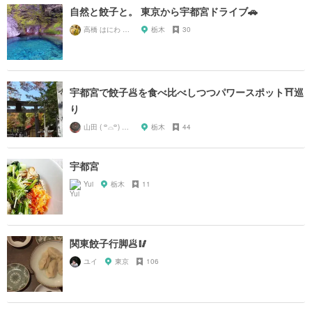
自然と餃子と。 東京から宇都宮ドライブ🚗
高橋 はにわ ブラックパンサー
栃木
30
宇都宮で餃子🥟を食べ比べしつつパワースポット⛩巡
り
山田 ( ꒪⌓꒪) ストレンジ
栃木
44
宇都宮
Yui
栃木
11
関東餃子行脚🥟🥢
ユイ
東京
106