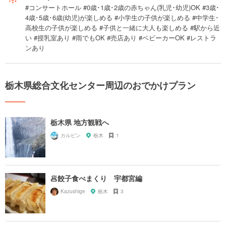
#コンサートホール #0歳･1歳･2歳の赤ちゃん(乳児･幼児)OK #3歳･
4歳･5歳･6歳(幼児)が楽しめる #小学生の子供が楽しめる #中学生･
高校生の子供が楽しめる #子供と一緒に大人も楽しめる #駅から近
い #授乳室あり #雨でもOK #売店あり #ベビーカーOK #レストラ
ンあり
栃木県総合文化センター周辺のおでかけプラン
栃木県 地方観戦へ
カルピン
栃木
1
🥟餃子食べまくり 宇都宮編
Kazushige
栃木
3