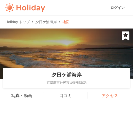
ログイン
Holiday トップ
夕日ケ浦海岸
地図
夕日ケ浦海岸
京都府京丹後市 網野町浜詰
写真・動画
口コミ
アクセス