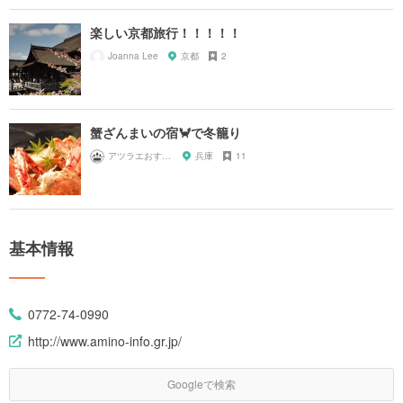
楽しい京都旅行！！！！！
Joanna Lee
京都
2
蟹ざんまいの宿🦀で冬籠り
アツラエおすすめ旅プラン！
兵庫
11
基本情報
0772-74-0990
http://www.amino-info.gr.jp/
Googleで検索