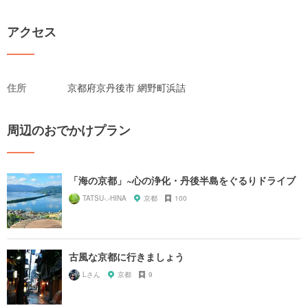
アクセス
住所
京都府京丹後市 網野町浜詰
周辺のおでかけプラン
「海の京都」~心の浄化・丹後半島をぐるりドライブ
TATSU-.-HINA
京都
100
古風な京都に行きましょう
Lさん
京都
9