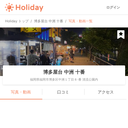
ログイン
Holiday トップ
博多屋台 中洲 十番
写真・動画一覧
博多屋台 中洲 十番
福岡県福岡市博多区中洲１丁目８-番 清流公園内
写真・動画
口コミ
アクセス