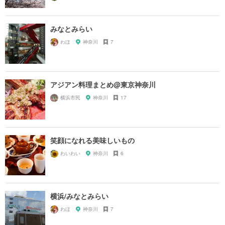
みなとみらい
わほ
神奈川
7
アジアン料理まとめ@東京神奈川
横浜市民
神奈川
17
笑顔になれる美味しいもの
わいわい
神奈川
6
横浜/みなとみらい
わほ
神奈川
7