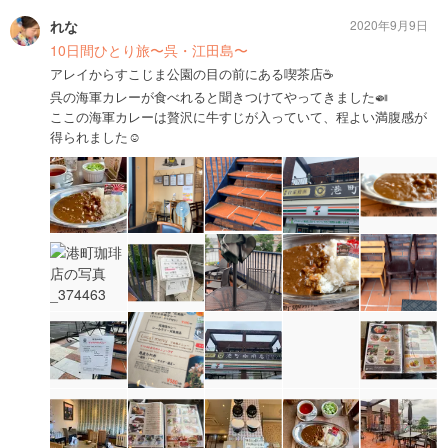
れな
2020年9月9日
10日間ひとり旅〜呉・江田島〜
アレイからすこじま公園の目の前にある喫茶店☕️
呉の海軍カレーが食べれると聞きつけてやってきました🍛
ここの海軍カレーは贅沢に牛すじが入っていて、程よい満腹感が
得られました☺️