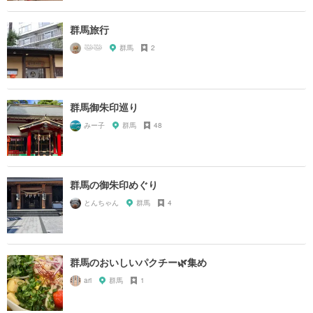
群馬旅行
𓅸𓅸
群馬
2
群馬御朱印巡り
みー子
群馬
48
群馬の御朱印めぐり
とんちゃん
群馬
4
群馬のおいしいパクチー🌿集め
ari
群馬
1