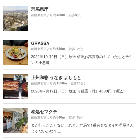
群馬県庁
480m
前橋東照宮より約
（徒歩8分）
GRASSA
680m
前橋東照宮より約
（徒歩12分）
2022年10月9日（日）放送 信州妙高高原のキノコたちとチキ
ンの小悪魔...
上州和彩 うなぎ よしもと
1550m
前橋東照宮より約
（徒歩26分）
2020年7月19日（日）放送 ☆鰻重（雅）4600円（税込）
・・・・...
泰処セマクテ
840m
前橋東照宮より約
（徒歩15分）
まだ行ったことないけれど、群馬で1番有名なタイ料理屋さん
じゃないかな？ ...