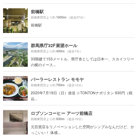
前橋駅
1600m
前橋東照宮より約
（徒歩27分）
前橋駅
群馬県庁32F展望ホール
400m
前橋東照宮より約
（徒歩7分）
33階建て153メートル、県庁舎としては日本一、スカイツリー
の横のイース...
パーラーレストラン モモヤ
700m
前橋東照宮より約
（徒歩12分）
2020年7月19日（日）放送 ☆TONTONナポリタン 930円（税
込...
ロブソンコーヒー アーツ前橋店
930m
前橋東照宮より約
（徒歩16分）
元百貨店をリノベーションした空間がシンプルなんだけど、か
っこいい！ 体感...