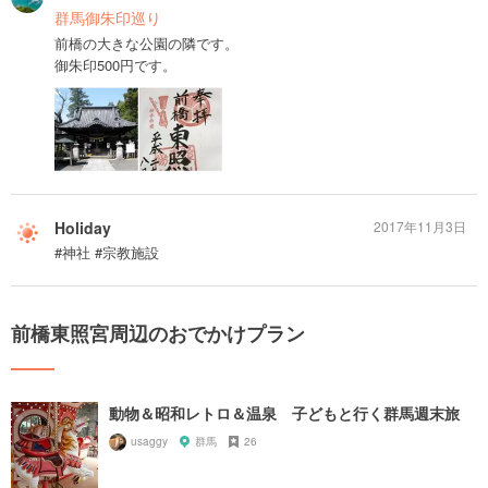
群馬御朱印巡り
前橋の大きな公園の隣です。
御朱印500円です。
Holiday
2017年11月3日
#神社 #宗教施設
前橋東照宮周辺のおでかけプラン
動物＆昭和レトロ＆温泉 子どもと行く群馬週末旅
usaggy
群馬
26