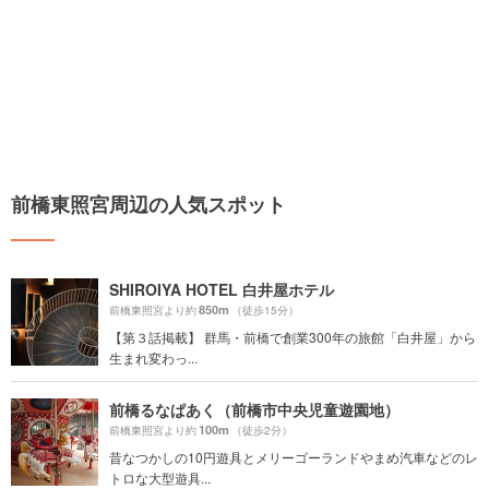
前橋東照宮周辺の人気スポット
SHIROIYA HOTEL 白井屋ホテル
850m
前橋東照宮より約
（徒歩15分）
【第３話掲載】 群馬・前橋で創業300年の旅館「白井屋」から
生まれ変わっ...
前橋るなぱあく（前橋市中央児童遊園地）
100m
前橋東照宮より約
（徒歩2分）
昔なつかしの10円遊具とメリーゴーランドやまめ汽車などのレ
トロな大型遊具...