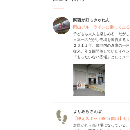
関西が好っきゃねん
岡山ブルーラインに乗って走る
子どもも大人も楽しめる「だがし
日本一のだがし売場を運営する大
２０１１年、敷地内の倉庫の一角
従来、年２回開催していたイベン
「もったいない広場」としてメー
よりみちさんぽ
【映えスポット📸 in 岡山】
倉庫が丸々売り場になっている、