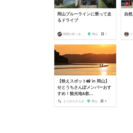
岡山ブルーラインに乗って走
自然
るドライブ
関西が好っきゃねん
岡山
1
り
【映えスポット📸 in 岡山】
せとうちさんぽメンバーおす
すめ！観光地&飲...
よりみちさんぽ
岡山
8