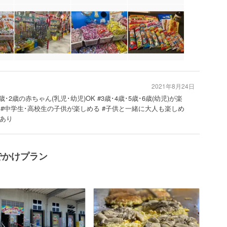
2021年8月24日
歳･2歳の赤ちゃん(乳児･幼児)OK #3歳･4歳･5歳･6歳(幼児)が楽
 #中学生･高校生の子供が楽しめる #子供と一緒に大人も楽しめ
店あり
でかけプラン