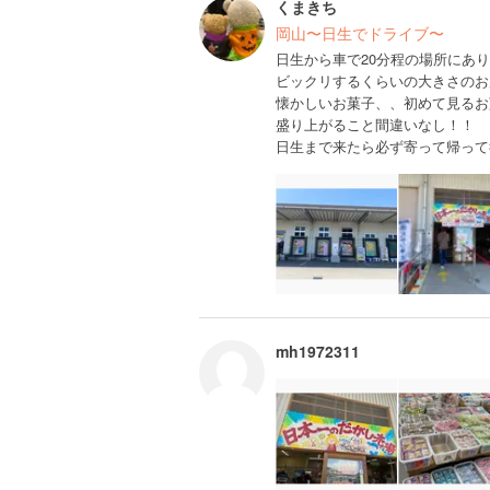
くまきち
岡山〜日生でドライブ〜
日生から車で20分程の場所にあ
ビックリするくらいの大きさのお
懐かしいお菓子、、初めて見るお
盛り上がること間違いなし！！
日生まで来たら必ず寄って帰って
mh1972311