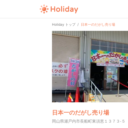
Holiday トップ
日本一のだがし売り場
日本一のだがし売り場
岡山県瀬戸内市長船町東須恵１３７３-５