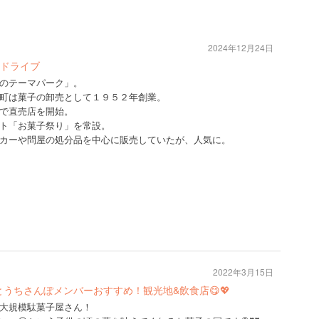
2024年12月24日
ドライブ
のテーマパーク」。
町は菓子の卸売として１９５２年創業。
で直売店を開始。
ト「お菓子祭り」を常設。
カーや問屋の処分品を中心に販売していたが、人気に。
2022年3月15日
せとうちさんぽメンバーおすすめ！観光地&飲食店😋💖
大規模駄菓子屋さん！