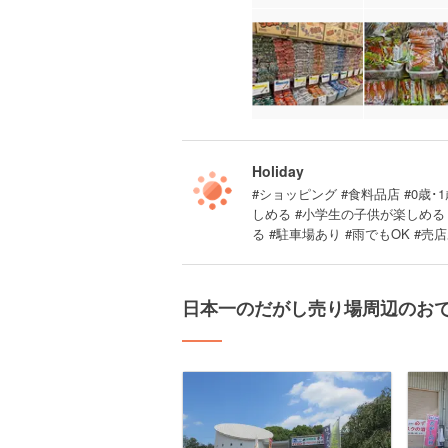
Holiday
#ショッピング #食料品店 #0歳･1
しめる #小学生の子供が楽しめる
る #駐車場あり #雨でもOK #売
日本一のだがし売り場周辺のお