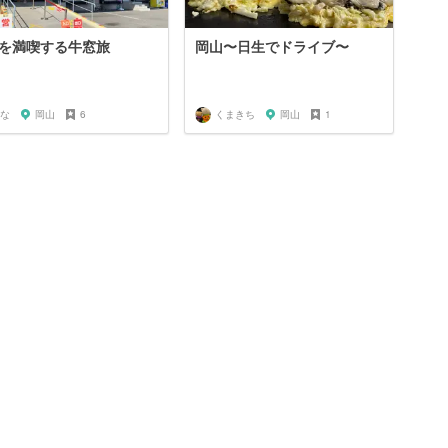
を満喫する牛窓旅
岡山〜日生でドライブ〜
な
岡山
6
くまきち
岡山
1