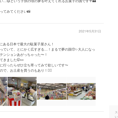
…😋という子供の頃の夢を叶えてくれるお菓子の国です🍭🏰
ってみてください📸
2021年5月31日
所にある日本で最大の駄菓子屋さん！
っていて、とにかく広すぎる…！まるで夢の国🥺✨大人になっ
テンションあがっちゃった〜！
きました🤭🍬
に行ったらぜひ立ち寄ってみて欲しいです〜
で、お土産を買うのもあり！🙆‍♀️
ス
い